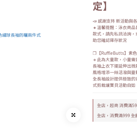
定】
📣 感謝支持 新活動與
🔸溫馨提醒：泳衣商
款式，請先私訊洽詢，或加
助您確認庫存狀況
❐【RuffleButts
🔹此為大童款，小童
長袖上衣下擺延伸出微
風格增添一絲活潑與靈
全長袖設計提供極致的
式剪裁讓寶貝活動自如
全店，超商 消費滿5
全店，消費滿999 