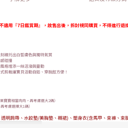
不適用『7日鑑賞期』，故售出後，拆封視同購買，不得進行退換
立刻襯托出白皙膚色與獨特氣質
質感碰撞
的風格增添一絲活潑與靈動
截式剪裁讓寶貝活動自如、穿脫超方便！
果寶寶相當肉肉，再考慮選大2碼）
，再考慮選擇大1碼）
、透明肩帶、水餃墊/美胸墊、襯裙)、塑身衣(含馬甲、束褲、束