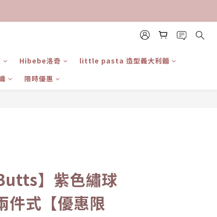
東
Hibebe洛奇
little pasta 造型義大利麵
識
限時優惠
立即購買
國
eButts】紫色繡球
兩件式【優惠限