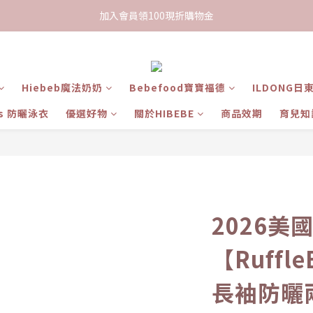
限時下單送餅乾乙包，滿$999免運
加入會員領100現折購物金
限時下單送餅乾乙包，滿$999免運
Hiebeb魔法奶奶
Bebefood寶寶福德
ILDONG日
ts 防曬泳衣
優選好物
關於HIBEBE
商品效期
育兒知
2026美
【Ruffl
長袖防曬