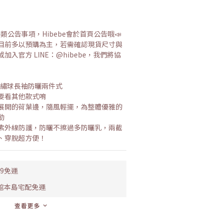
各類公告事項，Hibebe會於首頁公告哦📣
品目前多以預購為主，若需確認現貨尺寸與
入官方 LINE：@hibebe，我們將協
】紫色繡球長袖防曬兩件式
需要看其他款式唷
展開的荷葉邊，隨風輕擺，為整體優雅的
動
紫外線防護，防曬不擦過多防曬乳，兩截
、穿脫超方便！
99免運
全館本島宅配免運
查看更多