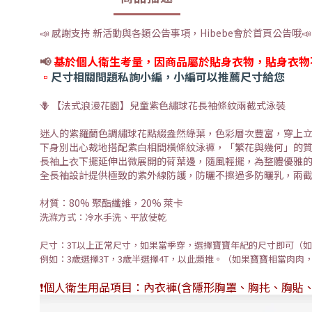
📣 感謝支持 新活動與各類公告事項，Hibebe會於首頁公告哦📣
📢
基於個人衛生考量，因商品屬於貼身衣物，貼身衣物
▫️
尺寸相關問題私詢小編，小編可以推薦尺寸給您
🪻 【法式浪漫花園】兒童紫色繡球花長袖條紋兩截式泳裝
迷人的紫羅蘭色調繡球花點綴盎然綠葉，色彩層次豐富，穿上
下身別出心裁地搭配紫白相間橫條紋泳褲，「繁花與幾何」的
長袖上衣下擺延伸出微展開的荷葉邊，隨風輕擺，為整體優雅
全長袖設計提供極致的紫外線防護，防曬不擦過多防曬乳，兩
材質：80% 聚酯纖維，20% 萊卡
洗滌方式：冷水手洗、平放使乾
尺寸：
3T以上正常尺寸，如果當季穿，選擇寶寶年紀的尺寸即可
（如
例如：3歲選擇3T，3歲半選擇4T，以此類推。（如果寶寶相當肉肉
❗️個人衛生用品項目：內衣褲(含隱形胸罩、胸扥、胸貼