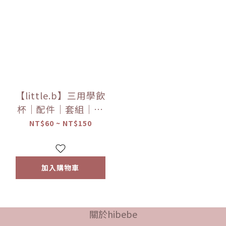
【little.b】三用學飲
杯｜配件｜套組｜杯
蓋、矽膠吸盤｜多種顏
NT$60 ~ NT$150
色
加入購物車
關於hibebe