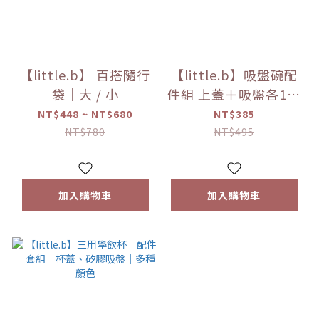
【little.b】 百搭隨行
【little.b】吸盤碗配
袋｜大 / 小
件組 上蓋＋吸盤各1｜
316雙層不鏽鋼系列｜
NT$448 ~ NT$680
NT$385
多種顏色
NT$780
NT$495
加入購物車
加入購物車