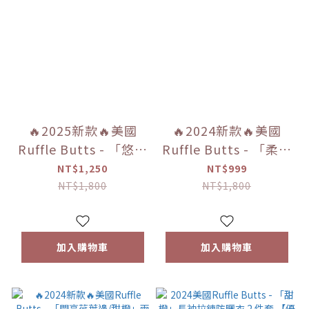
🔥2025新款🔥美國
🔥2024新款🔥美國
Ruffle Butts - 「悠遊
Ruffle Butts - 「柔和
甜心/海濱風情 」瀑布
棕櫚樹/微風花香/彩虹
NT$1,250
NT$999
比基尼【優惠限定】
條紋/快樂草裙舞」荷
NT$1,800
NT$1,800
葉邊長袖防曬衣2件套
【優惠限定】
加入購物車
加入購物車