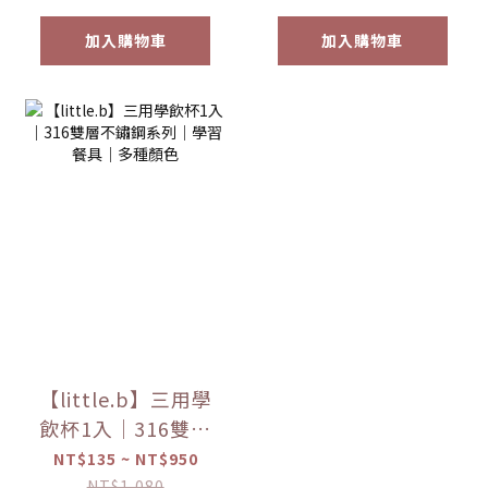
加入購物車
加入購物車
【little.b】三用學
飲杯1入｜316雙層
不鏽鋼系列｜學習
NT$135 ~ NT$950
餐具｜多種顏色
NT$1,080