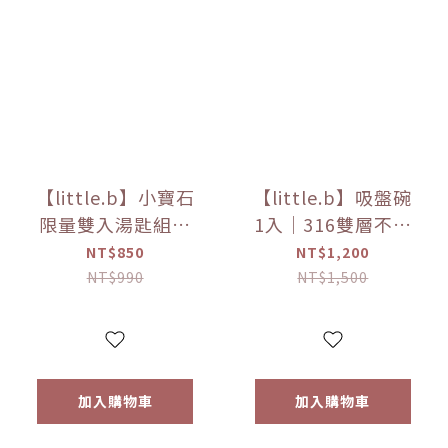
【little.b】小寶石
【little.b】吸盤碗
限量雙入湯匙組｜
1入｜316雙層不鏽
316雙層不鏽鋼系列
鋼系列｜學習餐具
NT$850
NT$1,200
｜學習餐具｜多種
｜多種顏色
NT$990
NT$1,500
顏色
加入購物車
加入購物車