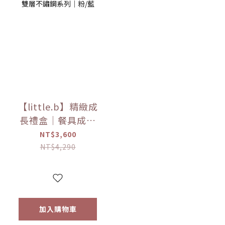
【little.b】精緻成
長禮盒｜餐具成長
禮盒｜吸盤碗、寬
NT$3,600
口麥片碗、三用學
NT$4,290
飲杯｜316雙層不鏽
鋼系列｜粉/藍
加入購物車