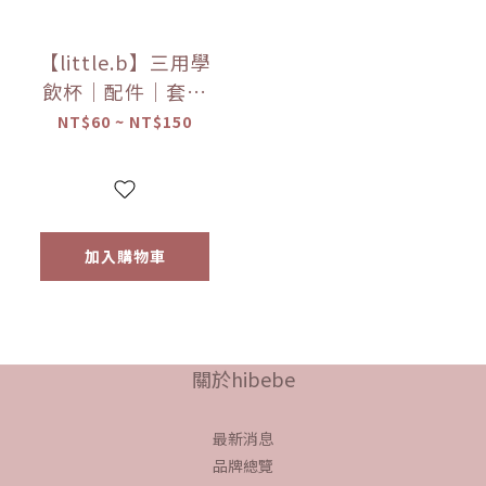
【little.b】三用學
飲杯｜配件｜套組
｜杯蓋、矽膠吸盤
NT$60 ~ NT$150
｜多種顏色
加入購物車
關於hibebe
最新消息
品牌總覽