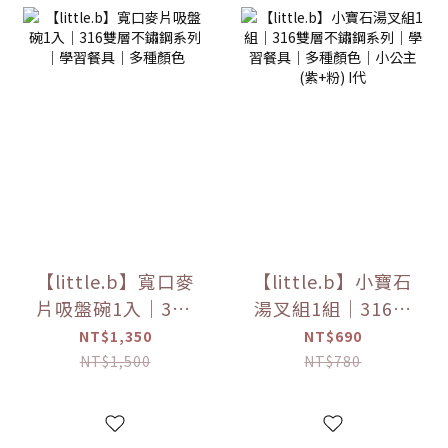
【little.b】寬口麥
【little.b】小寶石
片吸盤碗1入｜316
湯叉組1組｜316雙
雙層不鏽鋼系列｜
層不鏽鋼系列｜學
NT$1,350
NT$690
學習餐具｜多種顏
習餐具｜多種顏色
NT$1,500
NT$780
色
｜小公主(紫+粉) I
代