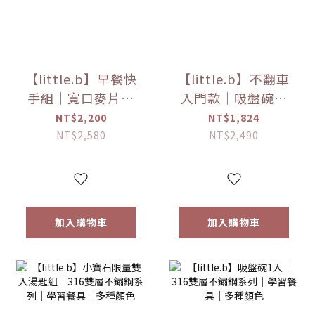
【little.b】早餐快
【little.b】不翻車
手組｜寬口麥片碗
入門款｜吸盤碗＋
＋學飲杯組合｜316
小寶石湯匙組合｜
NT$2,200
NT$1,824
雙層不鏽鋼系列｜
316雙層不鏽鋼系列
NT$2,580
NT$2,490
學習餐具｜多種顏
｜學習餐具｜多種
色
顏色
加入購物車
加入購物車