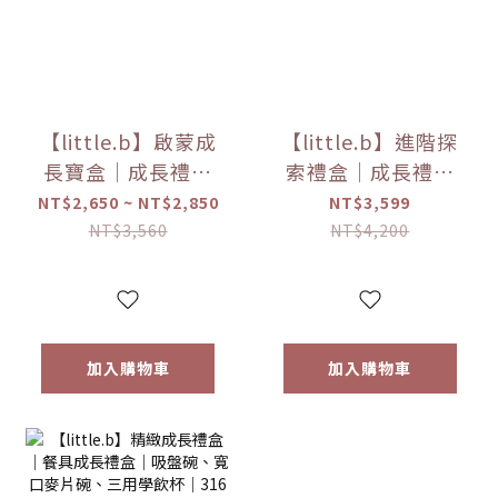
【little.b】啟蒙成
【little.b】進階探
長寶盒｜成長禮盒
索禮盒｜成長禮盒
｜吸盤碗、寬口麥
｜吸盤碗、寬口燕
NT$2,650 ~ NT$2,850
NT$3,599
片碗｜316雙層不鏽
麥碗、小寶石湯叉
NT$3,560
NT$4,200
鋼系列｜粉/藍
組｜316雙層不鏽鋼
系列｜粉/藍
加入購物車
加入購物車