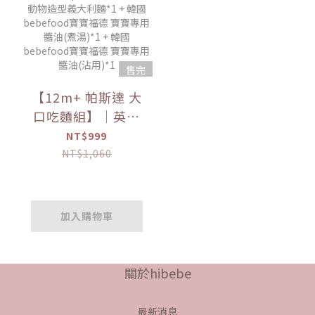
售完
【12m+ 帕斯達 大
口吃麵組】｜英國
little pasta小小帕
NT$999
斯達 泰迪熊造型義
NT$1,060
大利麵*1 + 英國
little pasta小小帕
斯達 動物造型義大
加入購物車
利麵*1 + 韓國
bebefood寶寶福德
寶寶專用醬油(煮
關於hibebe
湯)*1 + 韓國
bebefood寶寶福德
最新消息