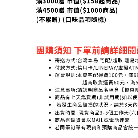
滿3000贈 市值($158起
商品
)
滿4500贈 市值(
$
1000商品)
(不累贈) (口味品項隨機)
團購須知 下單前請詳細閱
寄送方式:台灣本島 宅配/超取 離
付款方式:信用卡/LINEPAY/虛擬AT
運費規則:本島宅配運費100元，滿9
超商取貨運費60元，滿59
注意事項:請認明商品名稱含【優惠
商品有七天鑑賞期(非試用期)如以
若發生商品破損的狀況，請於3天
出貨時間 :現貨商品3-5個工作天(
商品有缺貨會以MAIL或電話連繫
若同筆訂單有現貨和預購商品會統