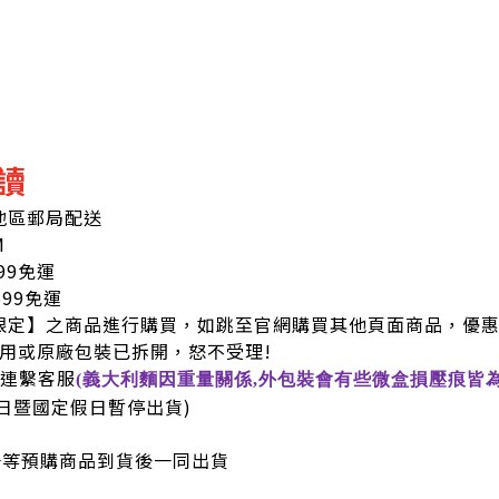
讀
島地區郵局配送
M
99免運
9免運
限定】之商品進行購買，如跳至官網購買其他頁面商品，優惠
使用或原廠包裝已拆開，怒不受理!
內連繫客服
(義大利麵因重量關係,外包裝會有些微盒損壓痕皆為
六日暨國定假日暫停出貨)
一等預購商品到貨後一同出貨