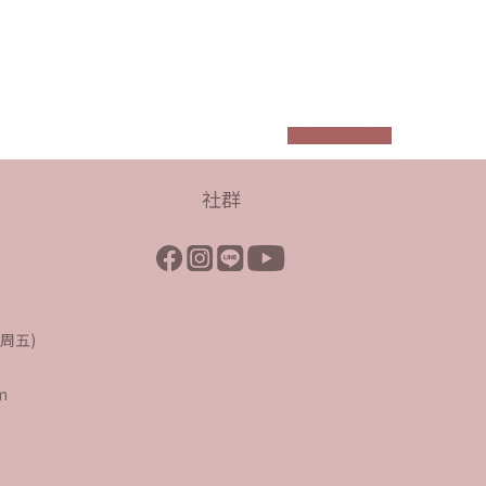
prev
next
社群
至周五)
m