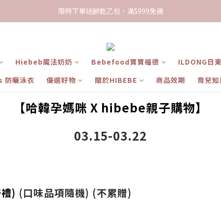
限時下單送餅乾乙包，滿$999免運
限時下單送餅乾乙包，滿$999免運
加入會員領100現折購物金
限時下單送餅乾乙包，滿$999免運
Hiebeb魔法奶奶
Bebefood寶寶福德
ILDONG日
ts 防曬泳衣
優選好物
關於HIBEBE
商品效期
育兒知
【
哈韓孕媽咪
X hibebe親子購物】
03.15-03.22
禮)
(口味品項隨機) (不累贈)