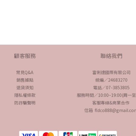
顧客服務
聯絡我們
常見Q&A
富俐達國際有限公司
銷售據點
統編／24683270
退貨須知
電話／07-3853805
隱私權條款
服務時間／10:00~19:00(周一
防詐騙聲明
客服專線&商業合作
信箱 fldco888@gmail.co