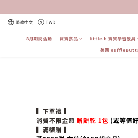
繁體中文
TWD
8月期間活動
寶寶食品
little.b 寶寶學習餐具
美國 RuffleBut
▍下單禮 ▍
消費不限金額
贈餅乾 1包
(或等值好
▍滿額贈 ▍