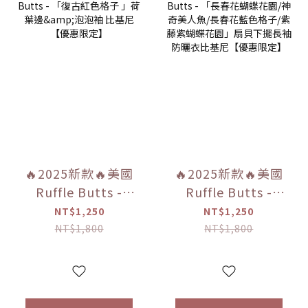
🔥2025新款🔥美國
🔥2025新款🔥美國
Ruffle Butts -
Ruffle Butts -
「復古紅色格子 」
「長春花蝴蝶花園/
NT$1,250
NT$1,250
荷葉邊&泡泡袖 比
神奇美人魚/長春花
NT$1,800
NT$1,800
基尼【優惠限定】
藍色格子/紫藤紫蝴
蝶花園」扇貝下擺
長袖防曬衣比基尼
【優惠限定】