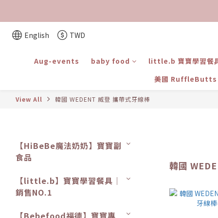
English
TWD
Aug-events
baby food
little.b 寶寶學習餐
美國 RuffleBut
View All
韓國 WEDENT 威登 攜帶式牙線棒
【HiBeBe魔法奶奶】寶寶副
食品
韓國 WED
【little.b】寶寶學習餐具｜
銷售NO.1
【Bebefood福德】寶寶專