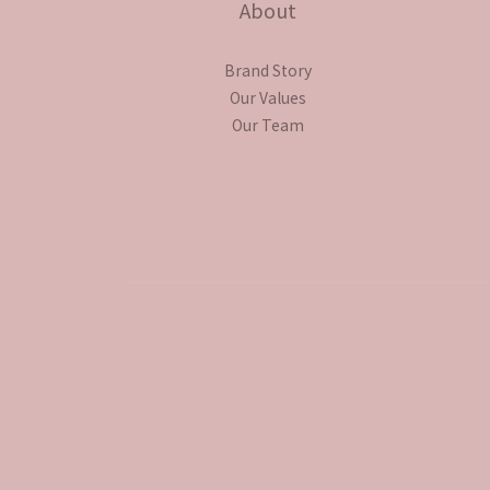
About
Brand Story
Our Values
Our Team