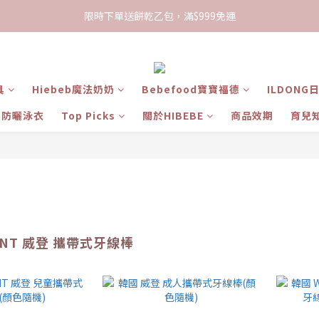
限時下單送餅乾乙包，滿$999免運
限時下單送餅乾乙包，滿$999免運
加入會員領100現折購物金
限時下單送餅乾乙包，滿$999免運
具
Hiebeb魔法奶奶
Bebefood寶寶福德
ILDONG
ts 防曬泳衣
Top Picks
關於HIBEBE
商品效期
育兒
ENT 威登 攜帶式牙線棒