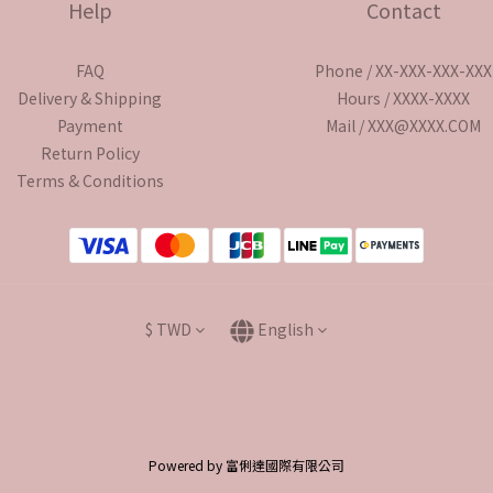
Help
Contact
FAQ
Phone / XX-XXX-XXX-XXX
Delivery & Shipping
Hours / XXXX-XXXX
Payment
Mail / XXX@XXXX.COM
Return Policy
Terms & Conditions
$
TWD
English
Powered by 富俐達國際有限公司