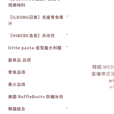
用調味料
【ILDONG日東】兒童零食果
汁
【HIBEBE洛奇】米米花
little pasta 造型義大利麵
副食品 品項
韓國 WED
零食品項
童攜帶式
N
果汁品項
N
美國 RuffleButts 防曬泳衣
精選組合