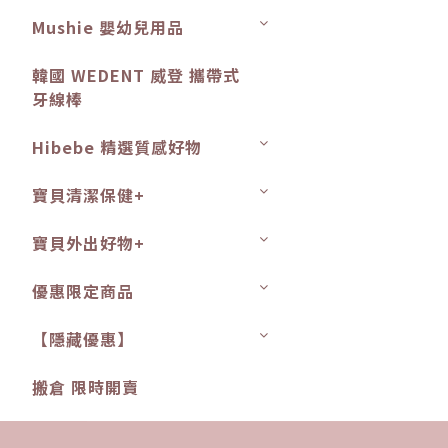
Mushie 嬰幼兒用品
韓國 WEDENT 威登 攜帶式
牙線棒
Hibebe 精選質感好物
寶貝清潔保健+
寶貝外出好物+
優惠限定商品
【隱藏優惠】
搬倉 限時開賣