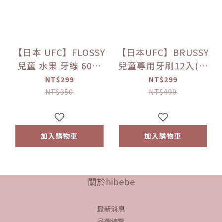
【日本 UFC】FLOSSY
【日本UFC】BRUSSY
兒童 水果 牙線 60入
兒童專用牙刷12入(男
獨立包裝
孩款、女孩款、軟毛
NT$299
NT$299
款)
NT$350
NT$490
加入購物車
加入購物車
關於hibebe
最新消息
品牌總覽