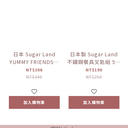
日本 Sugar Land
日本製 Sugar Land
YUMMY FRIENDS系
不鏽鋼餐具叉匙組 5款
列 兒童餐碗-恐龍 午餐
色可選
NT$306
NT$190
飯碗
NT$340
NT$250
加入購物車
加入購物車