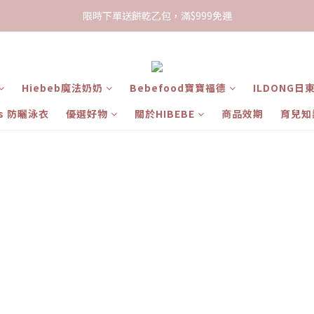
限時下單送餅乾乙包，滿$999免運
限時下單送餅乾乙包，滿$999免運
加入會員領100現折購物金
限時下單送餅乾乙包，滿$999免運
Hiebeb魔法奶奶
Bebefood寶寶福德
ILDONG日
ts 防曬泳衣
優選好物
關於HIBEBE
商品效期
育兒知