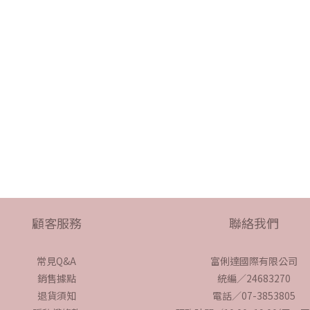
顧客服務
聯絡我們
常見Q&A
富俐達國際有限公司
銷售據點
統編／24683270
退貨須知
電話／07-3853805