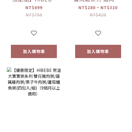
常溫大寶寶粥
雞肉鬆/旗魚鬆(2包
NT$699
NT$280 ~ NT$320
*1+HIBEBE 無添加
入/組)（10個月以
NT$750
NT$420
寶寶肉鬆*1【優惠
上適用）【優惠限
限定】
定】
加入購物車
加入購物車