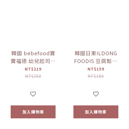
韓國 bebefood寶
韓國日東ILDONG
寶福德 幼兒起司優
FOODIS 豆腐鬆餅
格豆豆 原味/蘋果
餅乾 香蕉/馬鈴薯
NT$219
NT$159
(16g) 【優惠限定】
(64g) 【優惠限定】
NT$250
NT$180
加入購物車
加入購物車