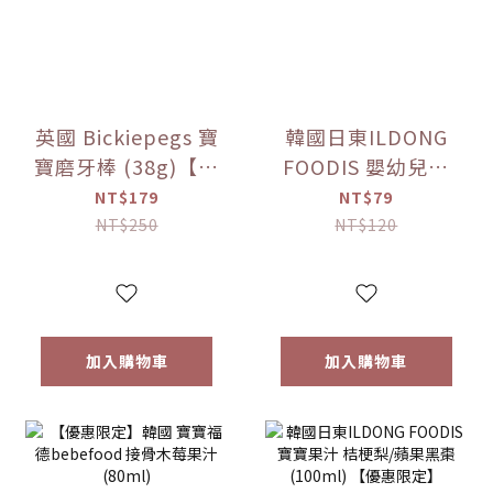
英國 Bickiepegs 寶
韓國日東ILDONG
寶磨牙棒 (38g)【優
FOODIS 嬰幼兒果
惠限定】
汁 活力平衡/綜合水
NT$179
NT$79
果 (100ml)【優惠
NT$250
NT$120
限定】
加入購物車
加入購物車