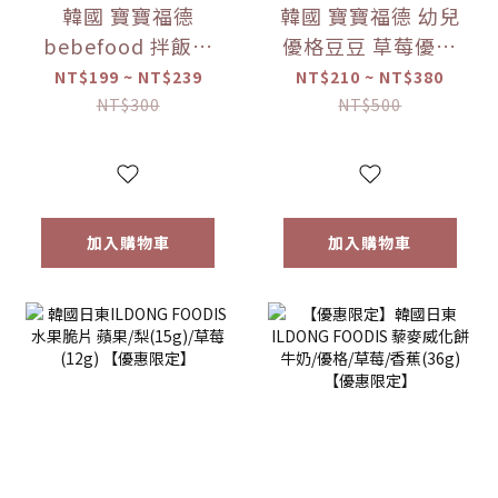
韓國 寶寶福德
韓國 寶寶福德 幼兒
bebefood 拌飯料
優格豆豆 草莓優格
蔬菜/海味 (28g)
豆逗餅(17g) 【優惠
NT$199 ~ NT$239
NT$210 ~ NT$380
【優惠限定】-(限
限定】 1入/兩入組
NT$300
NT$500
量)售完為止
加入購物車
加入購物車