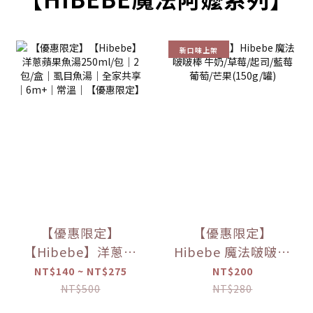
新口味上架
【優惠限定】
【優惠限定】
【Hibebe】洋蔥蘋
Hibebe 魔法啵啵棒
果魚湯250ml/包｜
牛奶/草莓/起司/藍
NT$140 ~ NT$275
NT$200
2包/盒｜虱目魚湯
莓葡萄/芒果(150g/
NT$500
NT$280
｜全家共享｜
罐)