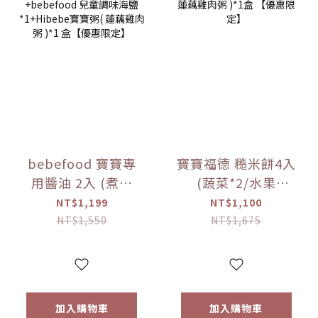
bebefood 寶寶專
寶寶福德 糙米餅4入
用醬油 2入 (煮湯
(蔬菜*2/水果
*1+沾用*1)
*2)+Hibebe寶寶粥
NT$1,199
NT$1,100
+bebefood 兒童調
( 蓮藕雞肉粥 )*1盒
NT$1,550
NT$1,675
味海鹽*1+Hibebe
【優惠限定】
寶寶粥( 蓮藕雞肉粥
)*1 盒【優惠限定】
加入購物車
加入購物車