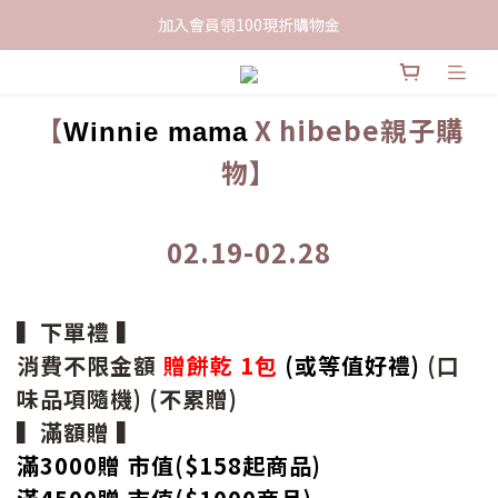
限時下單送餅乾乙包，滿$999免運
加入會員領100現折購物金
限時下單送餅乾乙包，滿$999免運
【
X hibebe親子購
Winnie mama
物】
02.19-02.28
▍下單禮 ▍
消費不限金額
贈餅乾 1包
(或等值好禮)
(口
味品項隨機) (不累贈)
▍滿額贈 ▍
滿3000贈 市值($158起
商品
)