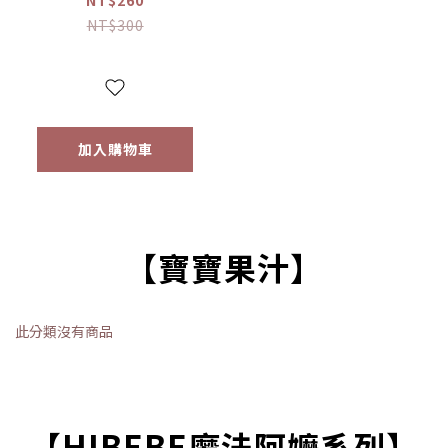
物｜泰迪熊｜交通
NT$300
工具｜12m+｜常溫
【優惠限定】
加入購物車
【寶寶果汁】
此分類沒有商品
【HIBEBE魔法阿嬤系列】