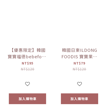
【優惠限定】韓國
韓國日東ILDONG
寶寶福德bebefood
FOODIS 寶寶果汁
接骨木莓果汁
桔梗梨/蘋果黑棗
NT$95
NT$79
(80ml)
(100ml) 【優惠限
NT$120
NT$120
定】
加入購物車
加入購物車