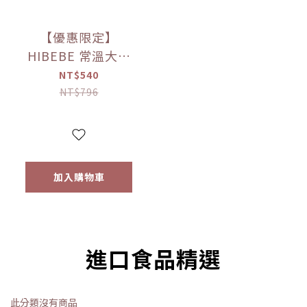
【優惠限定】
HIBEBE 常溫大寶
寶粥系列 雙花豬肉
NT$540
粥/蓮藕雞肉粥/栗子
NT$796
牛肉粥/蘆筍鱸魚粥
(四包入/組)（9個月
以上適用）
加入購物車
進口食品精選
此分類沒有商品