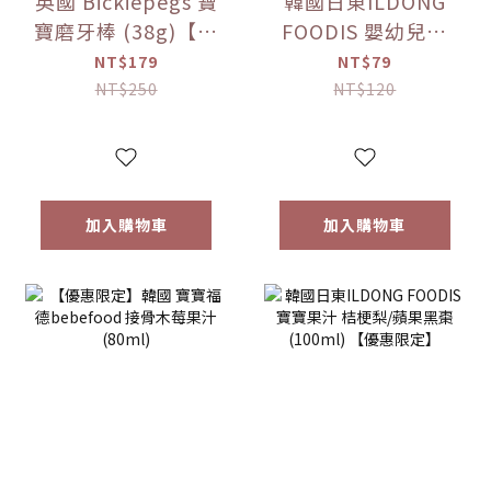
英國 Bickiepegs 寶
韓國日東ILDONG
寶磨牙棒 (38g)【優
FOODIS 嬰幼兒果
惠限定】
汁 活力平衡/綜合水
NT$179
NT$79
果 (100ml)【優惠
NT$250
NT$120
限定】
加入購物車
加入購物車