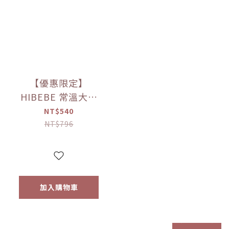
【優惠限定】
HIBEBE 常溫大寶
寶粥系列 雙花豬肉
NT$540
粥/蓮藕雞肉粥/栗子
NT$796
牛肉粥/蘆筍鱸魚粥
(四包入/組)（9個月
以上適用）
加入購物車
prev
next