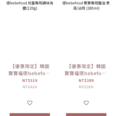
【優惠限定】韓國
【優惠限定】韓國
寶寶福德bebefood
寶寶福德bebefood
兒童專用調味海鹽
寶寶專用醬油 煮湯/
NT$319
NT$289
(120g)
沾用 (180ml)
NT$410
NT$350