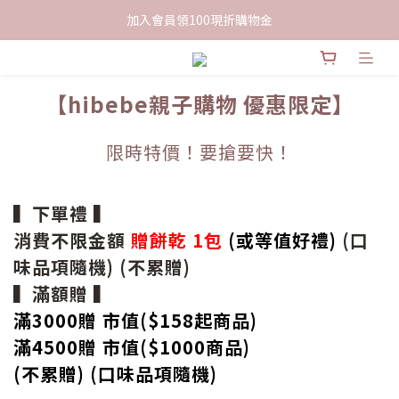
限時下單送餅乾乙包，滿$999免運
加入會員領100現折購物金
限時下單送餅乾乙包，滿$999免運
【hibebe親子購物 優惠限定】
限時特價！要搶要快！
▍下單禮 ▍
消費不限金額
贈餅乾 1包
(或等值好禮)
(口
味品項隨機) (不累贈)
▍滿額贈 ▍
滿3000贈 市值($158起
商品
)
滿4500贈 市值(
$
1000商品)
(不累贈) (口味品項隨機)