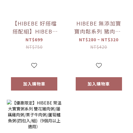
【HIBEBE 好搭檔
HIBEBE 無添加寶
搭配組】HIBEBE
寶肉鬆系列 豬肉鬆/
常溫大寶寶粥
雞肉鬆/旗魚鬆(2包
NT$699
NT$280 ~ NT$320
*1+HIBEBE 無添加
入/組)（10個月以
NT$750
NT$420
寶寶肉鬆*1【優惠
上適用）【優惠限
限定】
定】
加入購物車
加入購物車