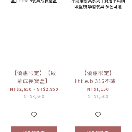
【優惠限定】【啟
【優惠限定】
蒙成長寶盒】
little.b 316不鏽鋼
little.b餐具成長禮
餐具系列｜雙層不
NT$2,650 ~ NT$2,850
NT$1,150
盒
鏽鋼吸盤碗 學習餐
NT$3,560
NT$1,500
具 多色可選