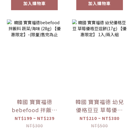
加入購物車
加入購物車
韓國 寶寶福德
韓國 寶寶福德 幼兒
bebefood 拌飯料
優格豆豆 草莓優格
蔬菜/海味 (28g)
豆逗餅(17g) 【優惠
NT$199 ~ NT$239
NT$210 ~ NT$380
【優惠限定】-(限
限定】 1入/兩入組
NT$300
NT$500