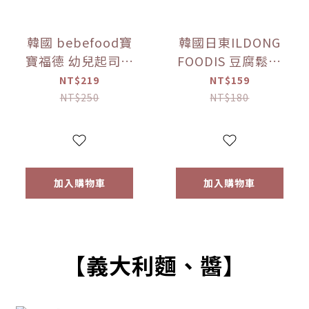
韓國 bebefood寶
韓國日東ILDONG
寶福德 幼兒起司優
FOODIS 豆腐鬆餅
格豆豆 原味/蘋果
餅乾 香蕉/馬鈴薯
NT$219
NT$159
(16g) 【優惠限定】
(64g) 【優惠限定】
NT$250
NT$180
加入購物車
加入購物車
【義大利麵、醬】