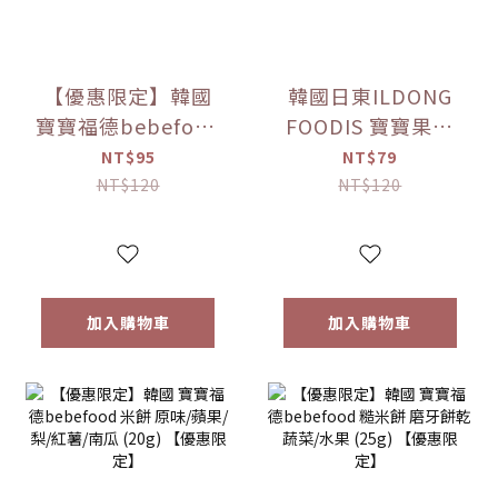
【優惠限定】韓國
韓國日東ILDONG
寶寶福德bebefood
FOODIS 寶寶果汁
接骨木莓果汁
桔梗梨/蘋果黑棗
NT$95
NT$79
(80ml)
(100ml) 【優惠限
NT$120
NT$120
定】
加入購物車
加入購物車