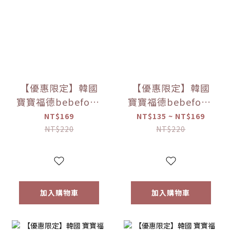
【優惠限定】韓國
【優惠限定】韓國
寶寶福德bebefood
寶寶福德bebefood
米餅 原味/蘋果/梨/
糙米餅 磨牙餅乾 蔬
NT$169
NT$135 ~ NT$169
紅薯/南瓜 (20g)
菜/水果 (25g) 【優
NT$220
NT$220
【優惠限定】
惠限定】
加入購物車
加入購物車