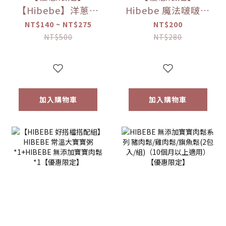
【Hibebe】洋蔥蘋
Hibebe 魔法啵啵棒
果魚湯250ml/包｜
牛奶/草莓/起司/藍
NT$140 ~ NT$275
NT$200
2包/盒｜虱目魚湯
莓葡萄/芒果(150g/
NT$500
NT$280
｜全家共享｜
罐)
6m+｜常溫｜【優
惠限定】
加入購物車
加入購物車