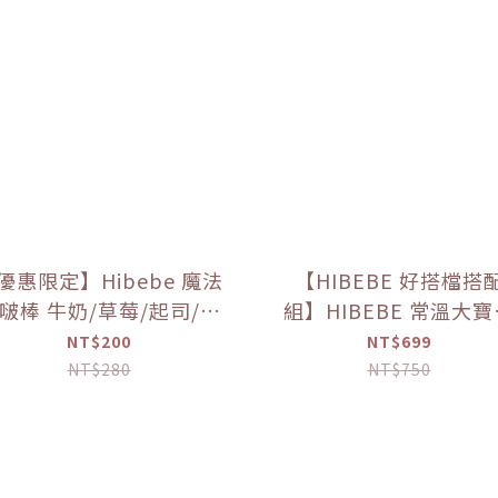
優惠限定】Hibebe 魔法
【HIBEBE 好搭檔搭
啵棒 牛奶/草莓/起司/藍
組】HIBEBE 常溫大
莓葡萄/芒果(150g/罐)
粥*1+HIBEBE 無添加
NT$200
NT$699
肉鬆*1【優惠限定】
NT$280
NT$750