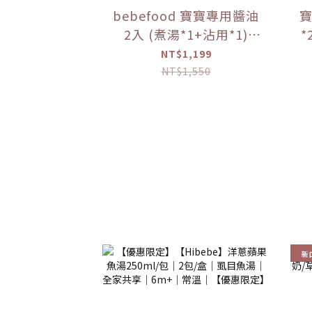
bebefood 寶寶專用醬油
寶
2入 (煮湯*1+沾用*1)
*
+bebefood 兒童調味海鹽
粥
NT$1,199
*1+Hibebe寶寶粥( 蓮藕
NT$1,550
雞肉粥 )*1 盒【優惠限
定】
新