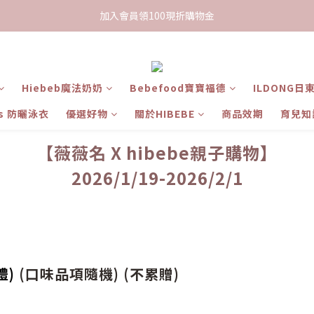
限時下單送餅乾乙包，滿$999免運
加入會員領100現折購物金
限時下單送餅乾乙包，滿$999免運
Hiebeb魔法奶奶
Bebefood寶寶福德
ILDONG日
ts 防曬泳衣
優選好物
關於HIBEBE
商品效期
育兒知
【薇薇名 X hibebe親子購物】
2026/1/19-2026/2/1
禮)
(口味品項隨機) (不累贈)