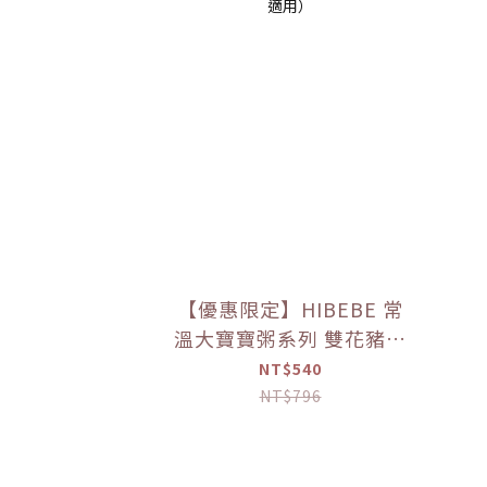
【優惠限定】HIBEBE 常
溫大寶寶粥系列 雙花豬肉
粥/蓮藕雞肉粥/栗子牛肉
NT$540
粥/蘆筍鱸魚粥(四包入/組)
NT$796
（9個月以上適用）