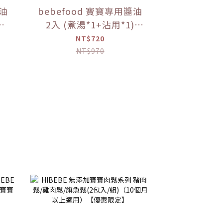
醬油
bebefood 寶寶專用醬油
2入 (煮湯*1+沾用*1)
調味
+little pasta造型義大利
NT$720
麵*1 (隨機款)【優惠限
NT$970
定】