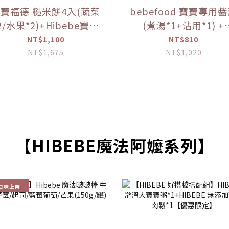
寶福德 糙米餅4入(蔬菜
bebefood 寶寶專用
2/水果*2)+Hibebe寶寶
(煮湯*1+沾用*1) +
( 蓮藕雞肉粥 )*1盒 【優
bebefood 兒童專用
NT$1,100
NT$810
惠限定】
海鹽*1【優惠限定】
NT$1,675
NT$1,020
【HIBEBE魔法阿嬤系列】
口味上架