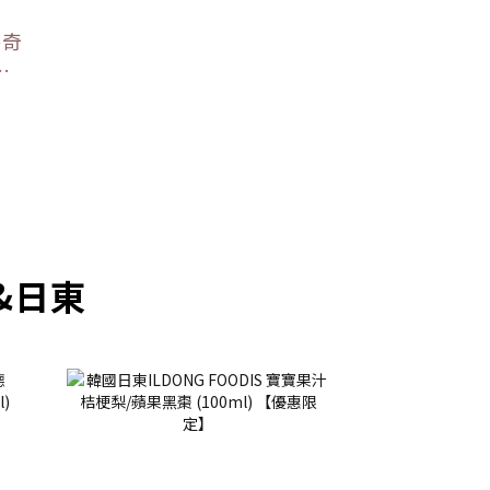
洛奇
薯/
g
prev
next
&日東