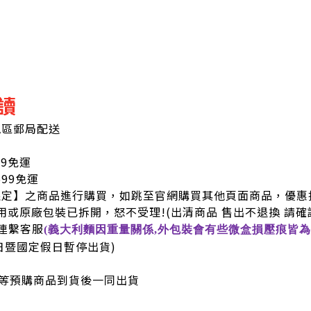
讀
地區郵局配送
99免運
9免運
限定】之商品進行購買，如跳至官網購買其他頁面商品，優惠
用或原廠包裝已拆開，怒不受理!
(出清商品 售出不退換 請確
連繫客服
(義大利麵因重量關係,外包裝會有些微盒損壓痕皆為
六日暨國定假日暫停出貨)
等預購商品到貨後一同出貨