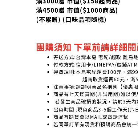
滿3000贈 市值($158起
商品
)
滿4500贈 市值(
$
1000商品)
(不累贈) (口味品項隨機)
團購須知 下單前請詳細閱
寄送方式:台灣本島 宅配/超取 離島
付款方式:信用卡/LINEPAY/虛擬ATM
運費規則:本島宅配運費100元，滿9
超商取貨運費60元，滿59
注意事項:請認明商品名稱含【優惠
商品有七天鑑賞期(非試用期)如以使
若發生商品破損的狀況，請於3天內
出貨時間 :現貨商品3-5個工作天(
商品有缺貨會以MAIL或電話連繫
若同筆訂單有現貨和預購商品會統一