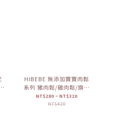
配
HIBEBE 無添加寶寶肉鬆
寶寶
系列 豬肉鬆/雞肉鬆/旗魚
寶寶
鬆(2包入/組)（10個月以
NT$280 ~ NT$320
上適用）【優惠限定】
NT$420