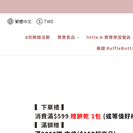
繁體中文
TWD
8月期間活動
寶寶食品
little.b 寶寶學習餐具
美國 RuffleBut
▍下單禮 ▍
消費滿$599
贈餅乾 1包
(或等值好
▍滿額贈 ▍