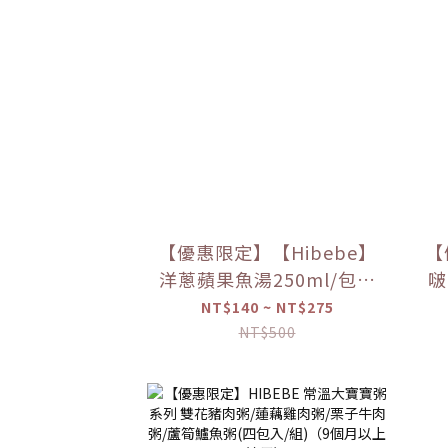
【優惠限定】【Hibebe】
【
洋蔥蘋果魚湯250ml/包｜
啵
2包/盒｜虱目魚湯｜全家
NT$140 ~ NT$275
共享｜6m+｜常溫｜【優
NT$500
惠限定】