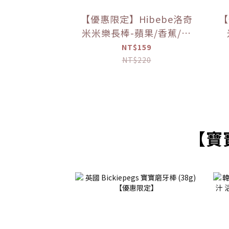
【優惠限定】Hibebe洛奇
【
米米樂長棒-蘋果/香蕉/花
椰菜/紫薯 30g (7M+)｜草
NT$159
莓牛奶 40g (12M+)
NT$220
【寶