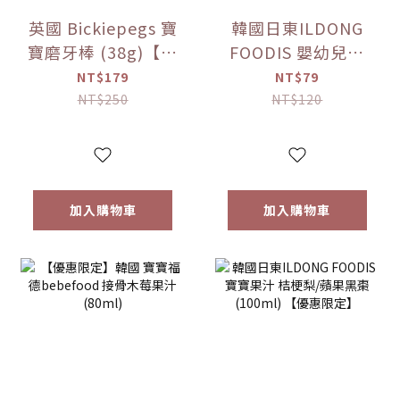
英國 Bickiepegs 寶
韓國日東ILDONG
寶磨牙棒 (38g)【優
FOODIS 嬰幼兒果
惠限定】
汁 活力平衡/綜合水
NT$179
NT$79
果 (100ml)【優惠
NT$250
NT$120
限定】
加入購物車
加入購物車