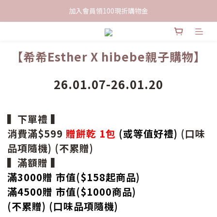
限時下單送餅乾乙包，滿$999免運
加入會員領100現折購物金
限時下單送餅乾乙包，滿$999免運
【希希Esther X hibebe親子購物】
26.01.07-26.01.20
▍下單禮 ▍
消費滿$599
贈餅乾 1包
(或等值好禮)
(口味
品項隨機) (不累贈)
▍滿額贈 ▍
滿3000贈 市值($158起
商品
)
滿4500贈 市值(
$
1000商品)
(不累贈) (口味品項隨機)