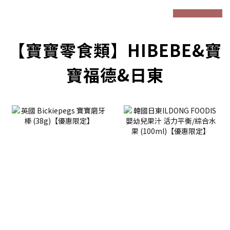
prev
next
【寶寶零食類】HIBEBE&寶
寶福德&日東