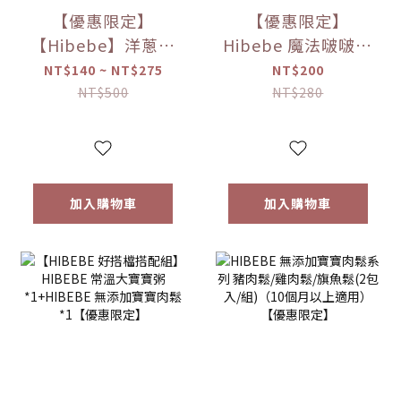
【優惠限定】
【優惠限定】
【Hibebe】洋蔥蘋
Hibebe 魔法啵啵棒
果魚湯250ml/包｜
牛奶/草莓/起司/藍
NT$140 ~ NT$275
NT$200
2包/盒｜虱目魚湯
莓葡萄/芒果(150g/
NT$500
NT$280
｜全家共享｜
罐)
6m+｜常溫｜【優
惠限定】
加入購物車
加入購物車