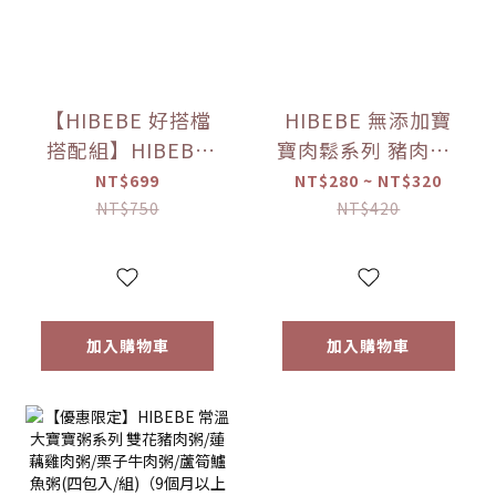
【HIBEBE 好搭檔
HIBEBE 無添加寶
搭配組】HIBEBE
寶肉鬆系列 豬肉鬆/
常溫大寶寶粥
雞肉鬆/旗魚鬆(2包
NT$699
NT$280 ~ NT$320
*1+HIBEBE 無添加
入/組)（10個月以
NT$750
NT$420
寶寶肉鬆*1【優惠
上適用）【優惠限
限定】
定】
加入購物車
加入購物車