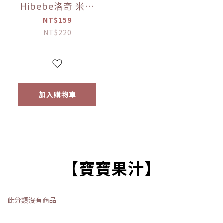
Hibebe洛奇 米米
花-韓國甜南瓜/紫
NT$159
薯/韓國蘋果+胡蘿
NT$220
蔔 20g
加入購物車
【寶寶果汁】
此分類沒有商品