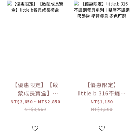
【優惠限定】【啟
【優惠限定】
蒙成長寶盒】
little.b 316不鏽鋼
little.b餐具成長禮
餐具系列｜雙層不
NT$2,650 ~ NT$2,850
NT$1,150
盒
鏽鋼吸盤碗 學習餐
NT$3,560
NT$1,500
具 多色可選