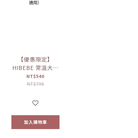
【優惠限定】
HIBEBE 常溫大寶
寶粥系列 雙花豬肉
NT$540
粥/蓮藕雞肉粥/栗子
NT$796
牛肉粥/蘆筍鱸魚粥
(四包入/組)（9個月
以上適用）
加入購物車