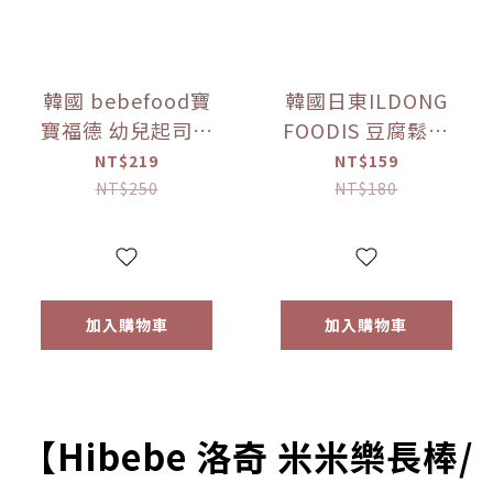
韓國 bebefood寶
韓國日東ILDONG
寶福德 幼兒起司優
FOODIS 豆腐鬆餅
格豆豆 原味/蘋果
餅乾 香蕉/馬鈴薯
NT$219
NT$159
(16g) 【優惠限定】
(64g) 【優惠限定】
NT$250
NT$180
加入購物車
加入購物車
【Hibebe 洛奇 米米樂長棒/