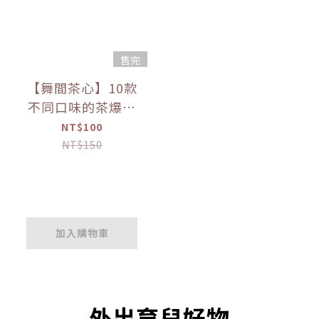
售完
【舞間茶心】10款
不同口味的茶爆米
花 60g 【優惠限
NT$100
定】
NT$150
加入購物車
外出育兒好物