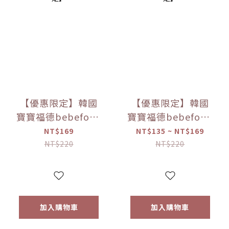
【優惠限定】韓國
【優惠限定】韓國
寶寶福德bebefood
寶寶福德bebefood
米餅 原味/蘋果/梨/
糙米餅 磨牙餅乾 蔬
NT$169
NT$135 ~ NT$169
紅薯/南瓜 (20g)
菜/水果 (25g) 【優
NT$220
NT$220
【優惠限定】
惠限定】
加入購物車
加入購物車