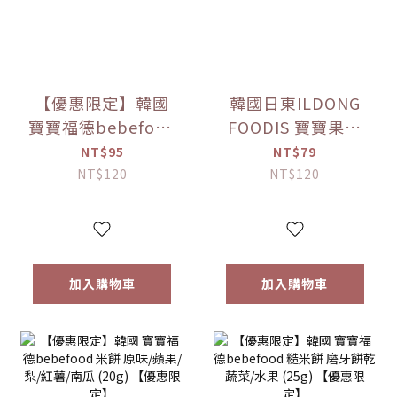
【優惠限定】韓國
韓國日東ILDONG
寶寶福德bebefood
FOODIS 寶寶果汁
接骨木莓果汁
桔梗梨/蘋果黑棗
NT$95
NT$79
(80ml)
(100ml) 【優惠限
NT$120
NT$120
定】
加入購物車
加入購物車