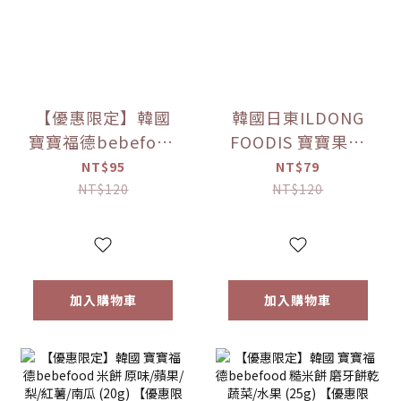
【優惠限定】韓國
韓國日東ILDONG
寶寶福德bebefood
FOODIS 寶寶果汁
接骨木莓果汁
桔梗梨/蘋果黑棗
NT$95
NT$79
(80ml)
(100ml) 【優惠限
NT$120
NT$120
定】
加入購物車
加入購物車