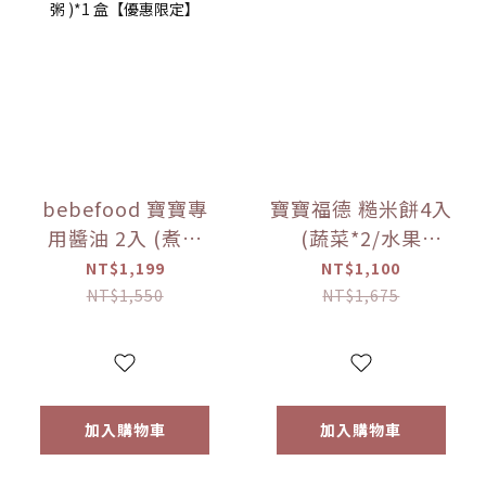
bebefood 寶寶專
寶寶福德 糙米餅4入
用醬油 2入 (煮湯
(蔬菜*2/水果
*1+沾用*1)
*2)+Hibebe寶寶粥
NT$1,199
NT$1,100
+bebefood 兒童調
( 蓮藕雞肉粥 )*1盒
NT$1,550
NT$1,675
味海鹽*1+Hibebe
【優惠限定】
寶寶粥( 蓮藕雞肉粥
)*1 盒【優惠限定】
加入購物車
加入購物車