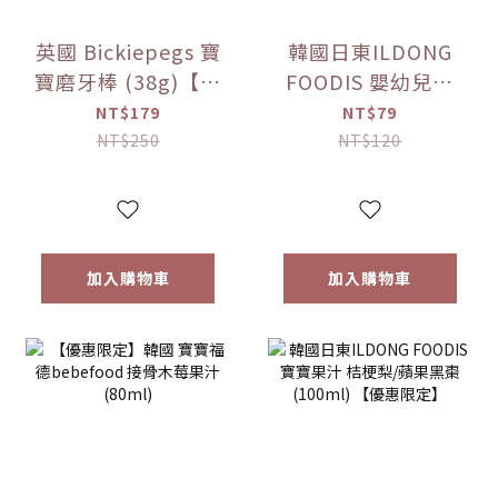
英國 Bickiepegs 寶
韓國日東ILDONG
寶磨牙棒 (38g)【優
FOODIS 嬰幼兒果
惠限定】
汁 活力平衡/綜合水
NT$179
NT$79
果 (100ml)【優惠
NT$250
NT$120
限定】
加入購物車
加入購物車