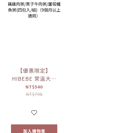
【優惠限定】
HIBEBE 常溫大寶
寶粥系列 雙花豬肉
NT$540
粥/蓮藕雞肉粥/栗子
NT$796
牛肉粥/蘆筍鱸魚粥
(四包入/組)（9個月
以上適用）
加入購物車