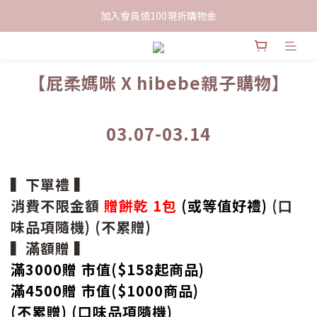
限時下單送餅乾乙包，滿$999免運
加入會員領100現折購物金
限時下單送餅乾乙包，滿$999免運
【屁柔媽咪
X hibebe親子購物】
03.07-03.14
▍下單禮 ▍
消費不限金額
贈餅乾 1包
(或等值好禮)
(口
味品項隨機) (不累贈)
▍滿額贈 ▍
滿3000贈 市值($158起
商品
)
滿4500贈 市值(
$
1000商品)
(不累贈) (口味品項隨機)