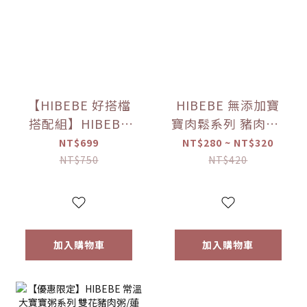
【HIBEBE 好搭檔
HIBEBE 無添加寶
搭配組】HIBEBE
寶肉鬆系列 豬肉鬆/
常溫大寶寶粥
雞肉鬆/旗魚鬆(2包
NT$699
NT$280 ~ NT$320
*1+HIBEBE 無添加
入/組)（10個月以
NT$750
NT$420
寶寶肉鬆*1【優惠
上適用）【優惠限
限定】
定】
加入購物車
加入購物車