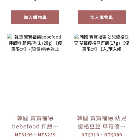
加入購物車
加入購物車
韓國 寶寶福德
韓國 寶寶福德 幼兒
bebefood 拌飯料
優格豆豆 草莓優格
蔬菜/海味 (28g)
豆逗餅(17g) 【優惠
NT$199 ~ NT$239
NT$210 ~ NT$380