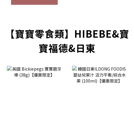
prev
next
【寶寶零食類】HIBEBE&寶
寶福德&日東