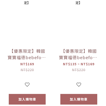
【優惠限定】韓國
【優惠限定】韓國
寶寶福德bebefood
寶寶福德bebefood
米餅 原味/蘋果/梨/
糙米餅 磨牙餅乾 蔬
NT$169
NT$135 ~ NT$169
紅薯/南瓜 (20g)
菜/水果 (25g) 【優
NT$220
NT$220
【優惠限定】
惠限定】
加入購物車
加入購物車