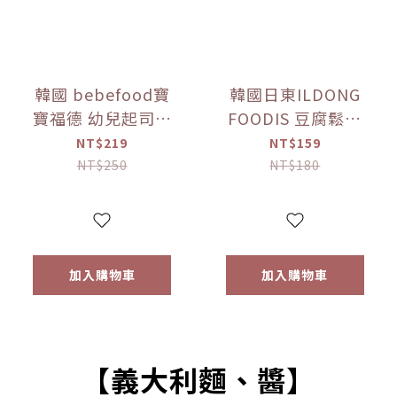
韓國 bebefood寶
韓國日東ILDONG
寶福德 幼兒起司優
FOODIS 豆腐鬆餅
格豆豆 原味/蘋果
餅乾 香蕉/馬鈴薯
NT$219
NT$159
(16g) 【優惠限定】
(64g) 【優惠限定】
NT$250
NT$180
加入購物車
加入購物車
【義大利麵、醬】