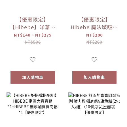
【優惠限定】
【優惠限定】
【Hibebe】洋蔥蘋
Hibebe 魔法啵啵棒
果魚湯250ml/包｜
牛奶/草莓/起司/藍
NT$140 ~ NT$275
NT$200
2包/盒｜虱目魚湯
莓葡萄/芒果(150g/
NT$500
NT$280
｜全家共享｜
罐)
6m+｜常溫｜【優
惠限定】
加入購物車
加入購物車