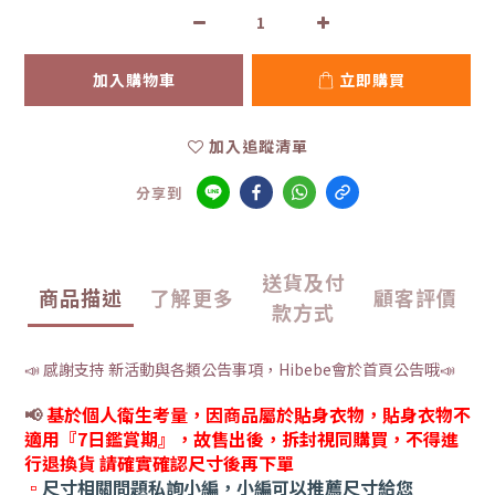
加入購物車
立即購買
加入追蹤清單
分享到
送貨及付
商品描述
了解更多
顧客評價
款方式
📣 感謝支持 新活動與各類公告事項，Hibebe會於首頁公告哦📣
📢
基於個人衛生考量，因商品屬於貼身衣物，貼身衣物不
適用『7日鑑賞期』，故售出後，拆封視同購買，不得進
行退換貨 請確實確認尺寸後再下單
▫️
尺寸相關問題私詢小編，小編可以推薦尺寸給您