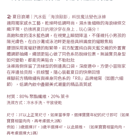
🏖️ 夏日浪潮｜
汽水藍「海浪顯影」科技魔法變色泳褲
運用獨家感水工藝，乾燥時低調時尚，濕水後細緻的海浪線條交
織浮現，
彷彿將夏日的潮汐穿在身上，玩心滿分！
高飽和度的淺水藍色調，在視覺上瞬間降溫，不僅襯托小男孩的
陽光膚色，在白沙灘或泳池畔更是極具辨識度的耀眼焦點
腰頭採用寬幅舒適的鬆緊帶，前方配置純白與天藍交織的
外置實
體調節抽繩
，繩頭更貼心做了同色系防脫線包裹。無論寶貝身型
如何變動，都能完美貼合、不勒肚肚
泳褲兩側保留了流線型的
側邊真口袋
，深度適中，方便小冒險家
在岸邊拾貝殼、抓螃蟹，隨心裝載夏日的快樂回憶
褲腳前方精緻繡有與褲身同色系的「RB」品牌縮寫（如圖六細
節），低調內斂中盡顯美式潮童的精品高質感
材質：80% 聚酯纖維，20% 萊卡
洗滌方式：冷水手洗、平放使乾
尺寸：3T以上正常尺寸，如果當季穿，選擇寶寶年紀的尺寸即可（如果
寶寶相當肉肉，再考慮選大2碼）
例如：3歲選擇3T，3歲半選擇4T，以此類推。（如果寶寶相當肉肉，
再考慮選擇大1碼）