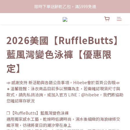
限時下單送餅乾乙包，滿$999免運
限時下單送餅乾乙包，滿$999免運
加入會員領100現折購物金
限時下單送餅乾乙包，滿$999免運
2026美國【RuffleButts】
藍風灣變色泳褲【優惠限
定】
📣 感謝支持 新活動與各類公告事項，Hibebe會於首頁公告哦📣
🔸溫馨提醒：泳衣商品目前多以預購為主，若需確認現貨尺寸與
款式，請先私訊洽詢，或加入官方 LINE：@hibebe，我們將協助
您確認庫存狀況
❐【RuffleButts】藍風灣變色泳褲
運用獨家感水工藝，乾燥時低調時尚，濕水後細緻的海浪線條交
織浮現，彷彿將夏日的潮汐穿在身上