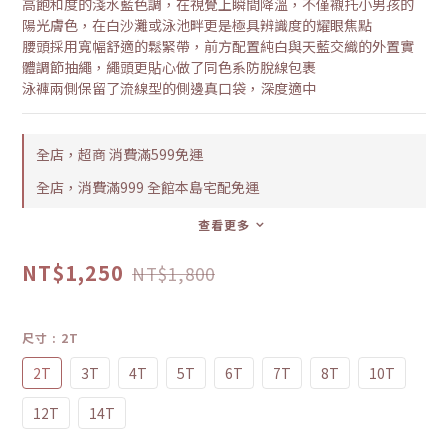
高飽和度的淺水藍色調，在視覺上瞬間降溫，不僅襯托小男孩的
陽光膚色，在白沙灘或泳池畔更是極具辨識度的耀眼焦點
腰頭採用寬幅舒適的鬆緊帶，前方配置純白與天藍交織的外置實
體調節抽繩，繩頭更貼心做了同色系防脫線包裹
泳褲兩側保留了流線型的側邊真口袋，深度適中
全店，超商 消費滿599免運
全店，消費滿999 全館本島宅配免運
查看更多
NT$1,250
NT$1,800
尺寸
: 2T
2T
3T
4T
5T
6T
7T
8T
10T
12T
14T