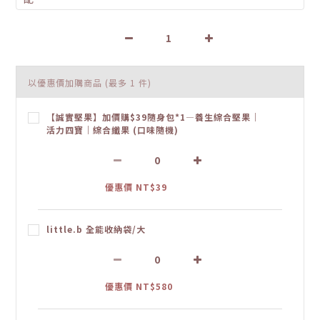
以優惠價加購商品
(最多 1 件)
【誠實堅果】加價購$39隨身包*1—養生綜合堅果｜
活力四寶｜綜合纖果 (口味隨機)
優惠價 NT$39
little.b 全能收納袋/大
優惠價 NT$580