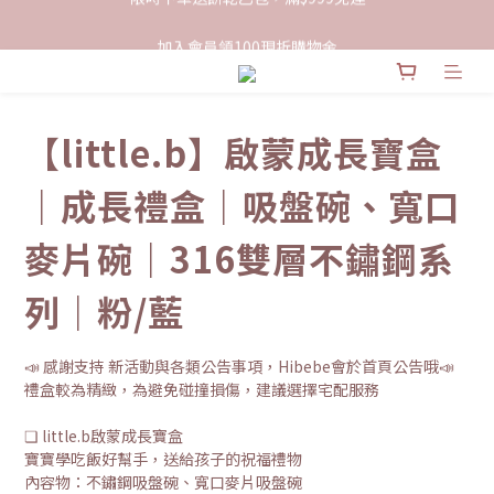
限時下單送餅乾乙包，滿$999免運
加入會員領100現折購物金
限時下單送餅乾乙包，滿$999免運
【little.b】啟蒙成長寶盒
｜成長禮盒｜吸盤碗、寬口
麥片碗｜316雙層不鏽鋼系
列｜粉/藍
📣 感謝支持 新活動與各類公告事項，Hibebe會於首頁公告哦📣
禮盒較為精緻，為避免碰撞損傷，建議選擇宅配服務
❏ little.b啟蒙成長寶盒
寶寶學吃飯好幫手，送給孩子的祝福禮物
內容物：不鏽鋼吸盤碗、寬口麥片吸盤碗