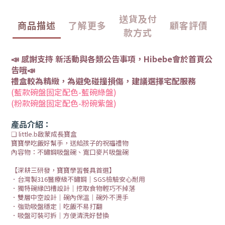
送貨及付
商品描述
了解更多
顧客評價
款方式
📣 感謝支持 新活動與各類公告事項，Hibebe會於首頁公
告哦📣
禮盒較為精緻，為避免碰撞損傷，建議選擇宅配服務
(藍款碗盤固定配色-藍碗綠盤)
(粉款碗盤固定配色-粉碗紫盤)
產品介紹：
❏ little.b啟蒙成長寶盒
寶寶學吃飯好幫手，送給孩子的祝福禮物
內容物：不鏽鋼吸盤碗、寬口麥片吸盤碗
【深耕三研發，寶寶學習餐具首選】
．台灣製316醫療級不鏽鋼｜SGS檢驗安心耐用
．獨特碗緣凹槽設計｜挖取食物輕巧不掉落
．雙層中空設計｜碗內保溫｜碗外不燙手
．強勁吸盤穩定｜吃飯不易打翻
．吸盤可裝可拆｜方便清洗好替換