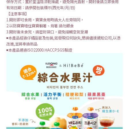
保存方式：置於室溫陰涼乾燥處，避免陽光直射，開封後請立即食用
有效日期：請參閱包裝標示(西元年/月/日)
【注意事項】
1.開封即可食用，寶寶食用時請大人在旁陪同，
2.以防寶寶噎住寶寶躺著、背著 請勿餵食
3.開封後未食完，請密封袋口，避免接觸空氣受潮
◾本產品經過仔細品管及包裝,如發現任何缺失,懇請儘速通知公司,以憑
改進,並將奉換新品
◾本產品通過ISO22000.HACCP.SGS驗證