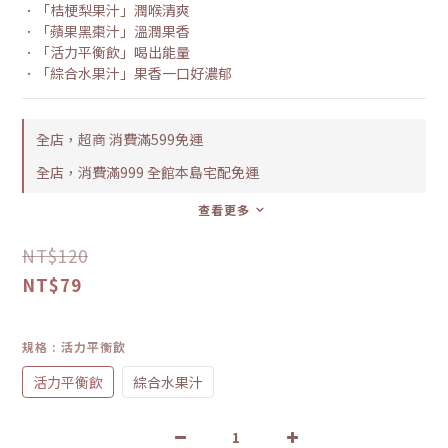
．「桔梗梨果汁」潤喉清爽
．「蘋果黑棗汁」溫潤果香
．「活力平衡飲」喝出能量
．「綜合水果汁」果香一口好濃郁
全店，超商 消費滿599免運
全店，消費滿999 全館本島宅配免運
查看更多
NT$120
NT$79
規格
: 活力平衡飲
活力平衡飲
綜合水果汁