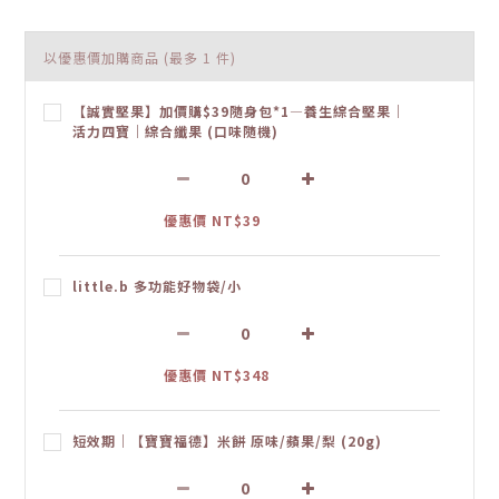
以優惠價加購商品
(最多 1 件)
【誠實堅果】加價購$39隨身包*1—養生綜合堅果｜
活力四寶｜綜合纖果 (口味隨機)
優惠價 NT$39
little.b 多功能好物袋/小
優惠價 NT$348
短效期｜【寶寶福德】米餅 原味/蘋果/梨 (20g)