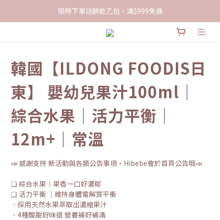
限時下單送餅乾乙包，滿$999免運
限時下單送餅乾乙包，滿$999免運
加入會員領100現折購物金
限時下單送餅乾乙包，滿$999免運
韓國【ILDONG FOODIS日
東】 嬰幼兒果汁100ml｜
綜合水果｜活力平衡｜
12m+｜常溫
📣 感謝支持 新活動與各類公告事項，Hibebe會於首頁公告哦📣
❏ 綜合水果｜果香一口好濃郁
❏ 活力平衡 ｜維持身體電解質平衡
．採用天然水果萃取出濃縮果汁
．4種酸甜好味道 營養補好補滿