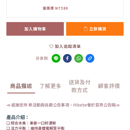
優惠價 NT$80
加入購物車
立即購買
加入追蹤清單
分享到
送貨及付
商品描述
了解更多
顧客評價
款方式
📣 感謝支持 新活動與各類公告事項，Hibebe會於首頁公告哦📣
產品介紹：
❏ 綜合水果｜果香一口好濃郁
❏ 活力平衡 ｜維持身體電解質平衡