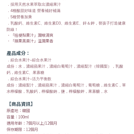
．採用天然水果萃取出濃縮果汁
．4種酸甜好味道 營養補好補滿
．5種營養加乘
．乳酸鈣、維生素C、維生素D3、維生素E、鋅＆鉀，替孩子打造健康
防線！
．「桔梗梨果汁」潤喉清爽
．「蘋果黑棗汁」溫潤果香
產品成分：
．綜合水果汁–綜合水果汁
成份：水，濃縮蘋果汁，濃縮白葡萄汁，濃縮梨汁（韓國梨），乳酸
鈣，維生素C、果寡糖
．綜合水果汁–活力平衡飲
成份：濃縮梨汁，濃縮蘋果汁，濃縮白葡萄汁，葡萄糖，維生素C，單
水檸檬酸，乳酸鈣，檸檬酸鈉，鹽，檸檬酸鉀，果寡醣，水
【商品資訊】
原產地：韓國
容量：100ml
適用年齡：7個月以上/12個月
保存期限：12個月