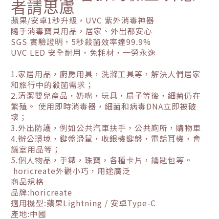
者請思慮
蘋果/安卓1秒升級，UVC 紫外消毒神器
隨手消毒寶貝用品，居家、外出都安心
SGS 實驗證明，5秒殺菌效率達99.9%
UVC LED 安全耐用，免耗材，一勞永逸
1.
家居用品，廚房用具，洗滌工具等，解決人們居家
和旅行中的殺菌需求；
2.
清潔嬰兒產品，奶嘴，玩具，扇子等後，細菌仍在
繁殖。 使用即時消毒器，細菌和病毒
DNA
立即被破
壞；
3.
外出防護，例如公共汽車扶手，公共廁所，購物車
4.
辦公環境，鍵盤滑鼠，收銀機鍵盤，電話耳機，會
議室用品等；
5.
個人物品，手錶，珠寶，各種卡片，鑰匙包等。
horicreate
外觀小巧，用途廣泛
商品規格
品牌
:horicreate
適用機型
:
蘋果
Lightning /
安卓
Type-C
產地
:
中國