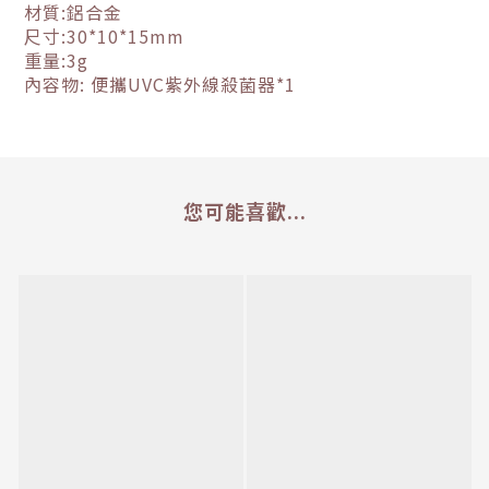
材質
:
鋁合金
尺寸
:30*10*15mm
重量
:3g
內容物
:
便攜
UVC
紫外線殺菌器
*1
您可能喜歡...