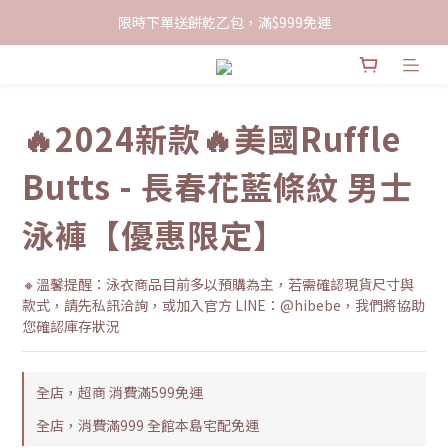
限時下單送餅乾乙包，滿$999免運
限時下單送餅乾乙包，滿$999免運
加入會員領100現折購物金
限時下單送餅乾乙包，滿$999免運
🔥2024新款🔥美國Ruffle
Butts - 長春花藍條紋 男士
泳褲【優惠限定】
🔸溫馨提醒：泳衣商品目前多以預購為主，若需確認現貨尺寸與
款式，請先私訊洽詢，或加入官方 LINE：@hibebe，我們將協助
您確認庫存狀況
全店，超商 消費滿599免運
全店，消費滿999 全館本島宅配免運