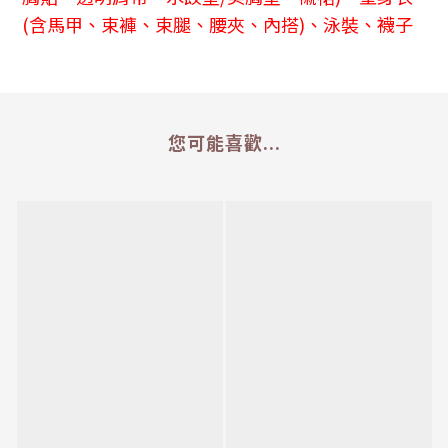
(含馬甲、束褲、束腿、腰夾、內搭)、泳裝、襪子
您可能喜歡...