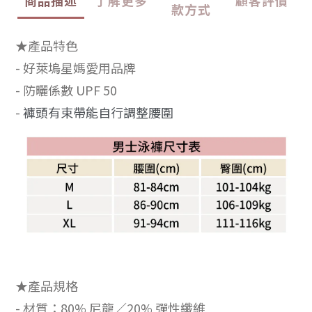
款方式
★產品特色
- 好萊塢星媽愛用品牌
- 防曬係數 UPF 50
-
褲頭有束帶能自行調整腰圍
★產品規格
- 材質：80% 尼龍／20% 彈性纖維