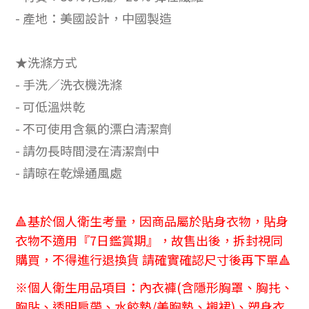
- 產地：美國設計，中國製造
★洗滌方式
- 手洗／洗衣機洗滌
- 可低溫烘乾
- 不可使用含氯的漂白清潔劑
- 請勿長時間浸在清潔劑中
- 請晾在乾燥通風處
🔺基於個人衛生考量，因商品屬於貼身衣物，貼身
衣物不適用『7日鑑賞期』，故售出後，拆封視同
購買，不得進行退換貨 請確實確認尺寸後再下單🔺
※個人衛生用品項目：內衣褲(含隱形胸罩、胸扥、
胸貼、透明肩帶、水餃墊/美胸墊、襯裙)、塑身衣