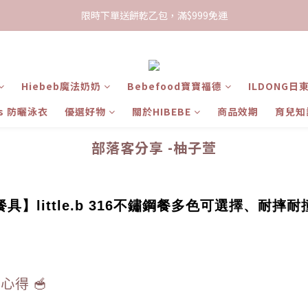
限時下單送餅乾乙包，滿$999免運
限時下單送餅乾乙包，滿$999免運
加入會員領100現折購物金
限時下單送餅乾乙包，滿$999免運
Hiebeb魔法奶奶
Bebefood寶寶福德
ILDONG日
ts 防曬泳衣
優選好物
關於HIBEBE
商品效期
育兒知
部落客分享 -柚子萱
】little.b 316不鏽鋼餐多色可選擇、耐
心得 🥣