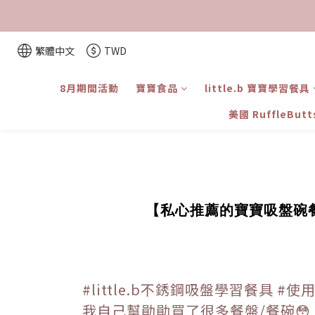
繁體中文
TWD
8月期間活動
寶寶食品
little.b 寶寶學習餐具
美國 RuffleBut
【私心推薦的寶寶吸盤碗餐具
#little.b不銹鋼吸盤學習餐具 #使用
我自己幫勛勛買了很多餐盤/餐碗😳