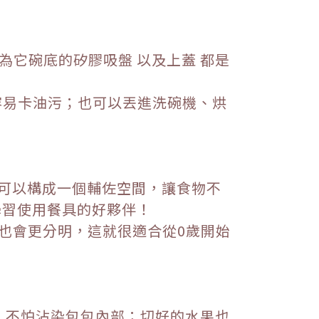
它碗底的矽膠吸盤 以及上蓋 都是
容易卡油污；也可以丟進洗碗機、烘
的弧度可以構成一個輔佐空間，讓食物不
學習使用餐具的好夥伴！
也會更分明，這就很適合從0歲開始
，不怕沾染包包內部；切好的水果也