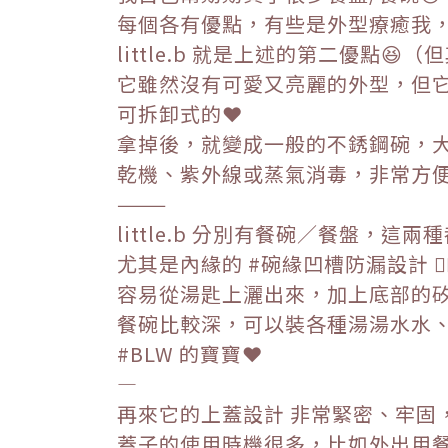
每個各有優點，有些是外型療癒我，
little.b 就是上述的第二優點
它雖然沒有可愛又亮麗的外型，但它
可拆卸式的❤️
拿掉後，就變成一般的不銹鋼碗，大
乾機、紫外線或蒸氣消毒，非常方
———
little.b 分別有餐碗／餐盤，這
尤其是內緣的 #碗緣凹槽防漏設計 👍
容易從湯匙上灑出來，加上底部的矽
餐碗比較深，可以裝各種湯湯水水
#BLW 的寶寶❤️
—
再來它的上蓋設計 非常緊密、牢固
蓋子的使用時機很多，比如外出用餐