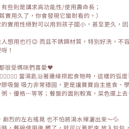
有些則是講求高功能性/使用壽命長；
😆（但其實用久了，你會發現它蠻耐看的。）
的實用性絕對可以用到孩子國小，甚至更久，因為
人想用也行😉 而且不銹鋼材質，特別好洗，不
便呀！
兩種都很受媽咪們喜愛❤️
🏻👍🏻👍🏻 當湯匙沿著邊緣撈起食物時，這樣
膠吸盤 吸力非常穩固，更是讓寶寶自主進食、
、粥、優格…等等；餐盤的面則較寬，菜色擺上去
，劇烈的左右搖晃 也不怕將湯水揮灑出來～💦
時，餐碗使用後 髒了，就可以蓋起來 放入包包