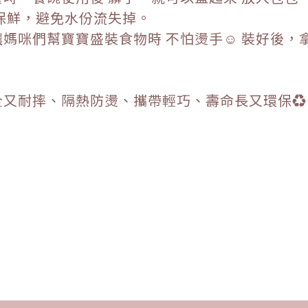
保鮮，避免水份流失掉。
媽咪們幫寶寶盛裝食物時 不怕燙手☺️ 裝好後，
又耐摔、隔熱防燙、攜帶輕巧、壽命長又環保♻️