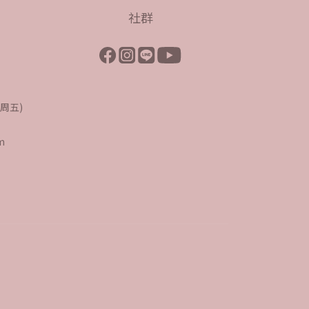
社群
至周五)
m