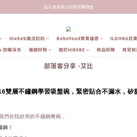
限時下單送餅乾乙包，滿$999免運
加入會員領100現折購物金
限時下單送餅乾乙包，滿$999免運
Hiebeb魔法奶奶
Bebefood寶寶福德
ILDONG日
ts 防曬泳衣
優選好物
關於HIBEBE
商品效期
育兒知
部落客分享 -艾比
e.b 316雙層不鏽鋼學習吸盤碗，緊密貼合不漏水
當時我們在找好用的不鏽鋼餐碗，
鏽鋼！