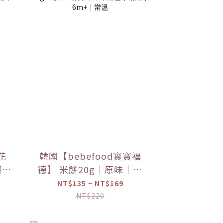
花
韓國【bebefood寶寶福
薯｜
德】 米餅20g｜原味｜蘋
果｜梨｜紅薯｜南瓜｜
NT$135 ~ NT$169
6m+｜常溫
NT$220