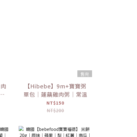
售完
寶肉
【Hibebe】9m+寶寶粥
肉
單包｜蓮藕雞肉粥｜常溫
常溫
NT$150
NT$200