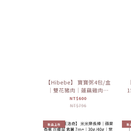
【Hibebe】 寶寶粥4包/盒
｜雙花豬肉｜蓮藕雞肉｜
栗子牛肉｜蘆筍鱸魚｜
草
NT$600
9m+｜常溫
NT$796
新品上市
新