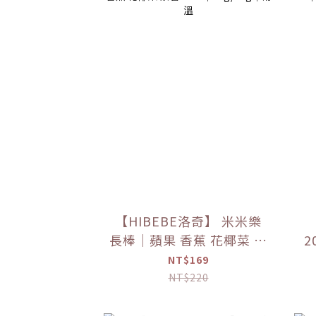
【HIBEBE洛奇】 米米樂
長棒｜蘋果 香蕉 花椰菜 紫
2
薯 7m+｜30g/40g｜常溫
NT$169
NT$220