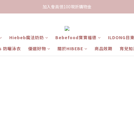
限時下單送餅乾乙包，滿$999免運
加入會員領100現折購物金
限時下單送餅乾乙包，滿$999免運
Hiebeb魔法奶奶
Bebefood寶寶福德
ILDONG日
ts 防曬泳衣
優選好物
關於HIBEBE
商品效期
育兒知