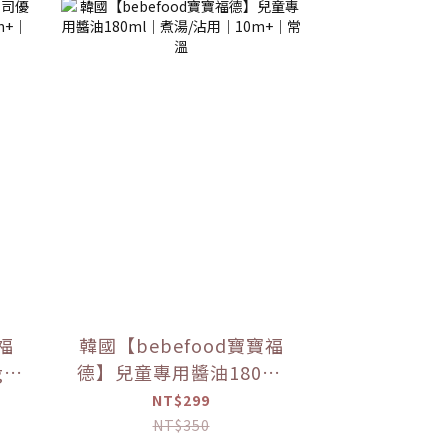
福
韓國【bebefood寶寶福
g｜
德】兒童專用醬油180ml
常溫
｜煮湯/沾用｜10m+｜常
NT$299
溫
NT$350