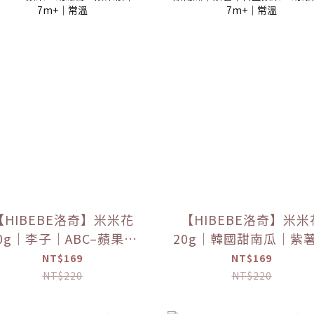
【HIBEBE洛奇】米米花
【HIBEBE洛奇】米米
0g｜李子｜ABC–蘋果、
20g｜韓國甜南瓜｜紫
胡蘿蔔、甜菜根｜7m+｜
韓國蘋果＋胡蘿蔔｜
NT$169
NT$169
常溫
7m+｜常溫
NT$220
NT$220