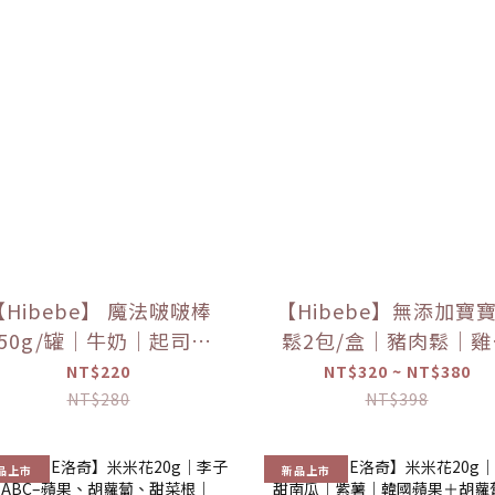
【Hibebe】 魔法啵啵棒
【Hibebe】無添加寶
150g/罐｜牛奶｜起司｜
鬆2包/盒｜豬肉鬆｜雞
莓｜藍莓葡萄｜1Y+｜全
鬆｜魚肉鬆｜10m+｜
NT$220
NT$320 ~ NT$380
家共享｜常溫
NT$280
NT$398
品上市
新品上市