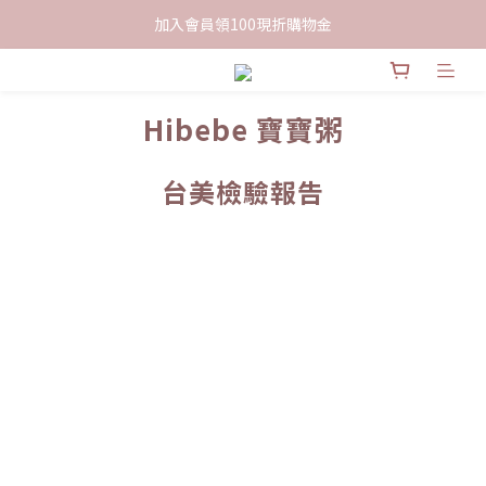
限時下單送餅乾乙包，滿$999免運
加入會員領100現折購物金
限時下單送餅乾乙包，滿$999免運
Hibebe 寶寶粥
台美檢驗報告