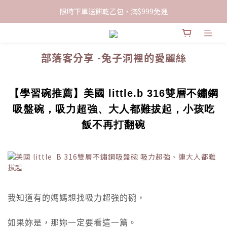
限時下單送餅乾乙包，滿$999免運
限時下單送餅乾乙包，滿$999免運
加入會員領100現折購物金
部落客分享 -兔子洞裡的愛麗絲
限時下單送餅乾乙包，滿$999免運
【學習碗推薦】美國 little.b 316雙層不鏽鋼
吸盤碗，吸力超強、大人都難拔起，小孩吃
飯不再打翻碗
我知道有的媽媽想找吸力超強的碗，
如果妳是，那妳一定要看這一篇。