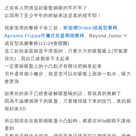
之前有人問過這款吸盤碗吸的牢不牢？
以我用了至少半年的經驗來說是真的很牢耶！
新加坡Oribel成長型餐椅
我家使用的餐椅子有三款：
、
Apramo Flippa可攜式兒童兩用餐椅
、Beyond Junior Y
成長型高腳餐椅(11/24會開團)
這三款的桌面都是平滑面的，只要大力把吸盤吸上(空氣要
排出)，我自己拔都拔不太起來
一定要摳吸盤上的小凸點才有辦法把碗拿起來
另外還有個小撇步，就是也可以在吸盤上面抹一點水，吸力
會更強
如果你的孩子已經會破解吸盤碗的話，那就真的無解了
因為不論哪個牌子的吸盤，只要懂得拔下來的技巧，真的都
很好拔XD
所以我現在在摳那個吸盤小凸點時，都遮住Mila眼睛不讓他
看到
不然孩子模仿力超強，發現原來這樣就可以把碗拔掉，就會