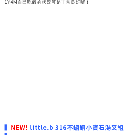
1Y4M自己吃飯的狀況算是非常良好囉！
▍
NEW!
little.b 316不鏽鋼小寶石湯叉組