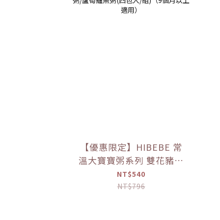
【優惠限定】HIBEBE 常
溫大寶寶粥系列 雙花豬肉
粥/蓮藕雞肉粥/栗子牛肉
NT$540
粥/蘆筍鱸魚粥(四包入/組)
NT$796
（9個月以上適用）