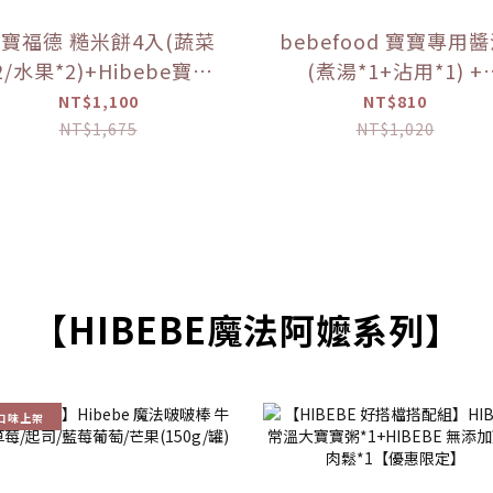
寶福德 糙米餅4入(蔬菜
bebefood 寶寶專用
2/水果*2)+Hibebe寶寶
(煮湯*1+沾用*1) +
( 蓮藕雞肉粥 )*1盒 【優
bebefood 兒童專用
NT$1,100
NT$810
惠限定】
海鹽*1【優惠限定】
NT$1,675
NT$1,020
【HIBEBE魔法阿嬤系列】
口味上架