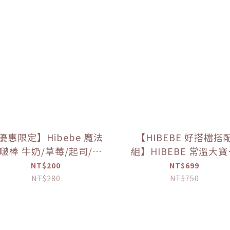
優惠限定】Hibebe 魔法
【HIBEBE 好搭檔搭
啵棒 牛奶/草莓/起司/藍
組】HIBEBE 常溫大
莓葡萄/芒果(150g/罐)
粥*1+HIBEBE 無添加
NT$200
NT$699
肉鬆*1【優惠限定】
NT$280
NT$750