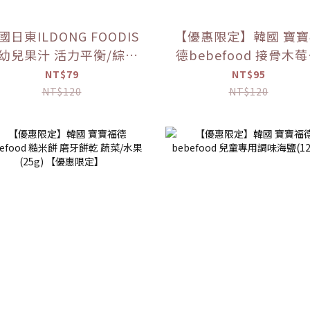
國日東ILDONG FOODIS
【優惠限定】韓國 寶
兒果汁 活力平衡/綜合
德bebefood 接骨木
水果 (100ml)【優惠限
汁(80ml)
NT$79
NT$95
定】
NT$120
NT$120