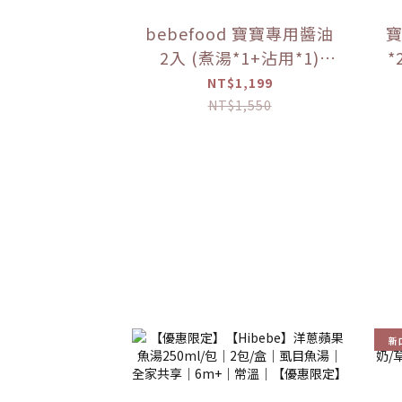
bebefood 寶寶專用醬油
寶
2入 (煮湯*1+沾用*1)
*
+bebefood 兒童調味海鹽
粥
NT$1,199
*1+Hibebe寶寶粥( 蓮藕
NT$1,550
雞肉粥 )*1 盒【優惠限
定】
新