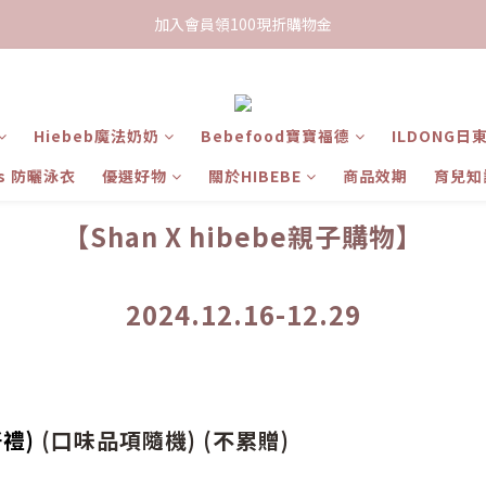
限時下單送餅乾乙包，滿$999免運
加入會員領100現折購物金
限時下單送餅乾乙包，滿$999免運
Hiebeb魔法奶奶
Bebefood寶寶福德
ILDONG日
ts 防曬泳衣
優選好物
關於HIBEBE
商品效期
育兒知
【Shan X hibebe親子購物】
2024.12.16-12.29
禮)
(口味品項隨機) (不累贈)