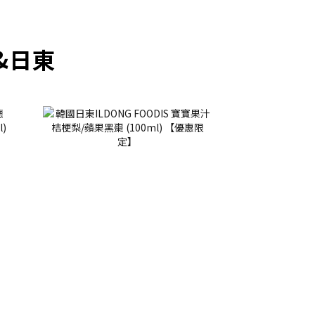
prev
next
&日東