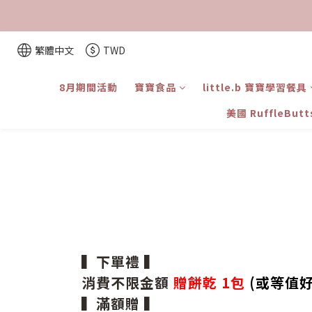
繁體中文
TWD
8月期間活動
寶寶食品
little.b 寶寶學習餐具
美國 RuffleBut
▍下單禮 ▍
消費不限金額
贈餅乾 1包
(或等值好
▍滿額贈 ▍