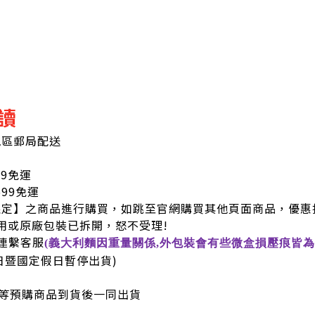
讀
地區郵局配送
99免運
9免運
限定】之商品進行購買，如跳至官網購買其他頁面商品，優惠
用或原廠包裝已拆開，怒不受理!
連繫客服
(義大利麵因重量關係,外包裝會有些微盒損壓痕皆為
六日暨國定假日暫停出貨)
等預購商品到貨後一同出貨