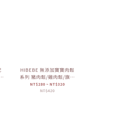
配
HIBEBE 無添加寶寶肉鬆
寶寶
系列 豬肉鬆/雞肉鬆/旗魚
寶寶
鬆(2包入/組)（10個月以
NT$280 ~ NT$320
上適用）【優惠限定】
NT$420