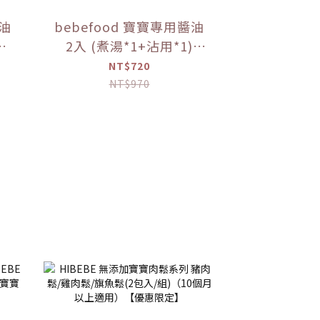
醬油
bebefood 寶寶專用醬油
2入 (煮湯*1+沾用*1)
調味
+little pasta造型義大利
NT$720
麵*1 (隨機款)【優惠限
NT$970
定】