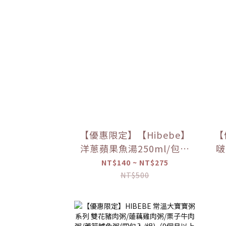
【優惠限定】【Hibebe】
【
洋蔥蘋果魚湯250ml/包｜
啵
2包/盒｜虱目魚湯｜全家
NT$140 ~ NT$275
共享｜6m+｜常溫｜【優
NT$500
惠限定】