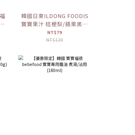
寶福
韓國日東ILDONG FOODIS
莓果
寶寶果汁 桔梗梨/蘋果黑棗
(100ml) 【優惠限定】
NT$79
NT$120