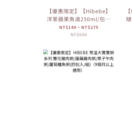
【優惠限定】【Hibebe】
【
洋蔥蘋果魚湯250ml/包｜
啵
2包/盒｜虱目魚湯｜全家
NT$140 ~ NT$275
共享｜6m+｜常溫｜【優
NT$500
惠限定】