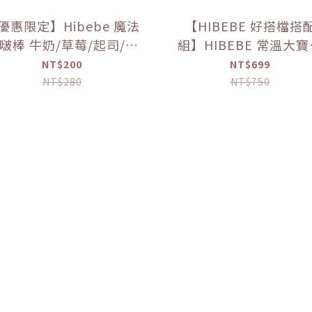
優惠限定】Hibebe 魔法
【HIBEBE 好搭檔搭
啵棒 牛奶/草莓/起司/藍
組】HIBEBE 常溫大
莓葡萄/芒果(150g/罐)
粥*1+HIBEBE 無添加
NT$200
NT$699
肉鬆*1【優惠限定】
NT$280
NT$750