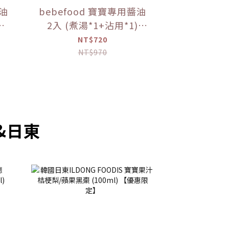
醬油
bebefood 寶寶專用醬油
2入 (煮湯*1+沾用*1)
調味
+little pasta造型義大利
NT$720
麵*1 (隨機款)【優惠限
NT$970
定】
prev
next
&日東