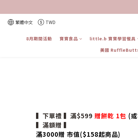
繁體中文
TWD
8月期間活動
寶寶食品
little.b 寶寶學習餐具
美國 RuffleBut
▍下單禮 ▍滿$599
贈餅乾 1包
(或
▍滿額贈 ▍
滿3000贈 市值($158起
商品
)