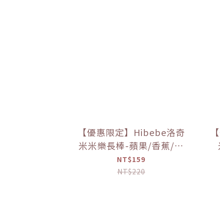
【優惠限定】Hibebe洛奇
【
米米樂長棒-蘋果/香蕉/花
椰菜/紫薯 30g (7M+)｜草
NT$159
莓牛奶 40g (12M+)
NT$220