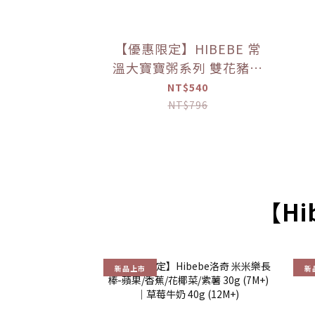
【優惠限定】HIBEBE 常
溫大寶寶粥系列 雙花豬肉
粥/蓮藕雞肉粥/栗子牛肉
NT$540
粥/蘆筍鱸魚粥(四包入/組)
NT$796
（9個月以上適用）
【Hi
新品上市
新