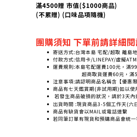
滿4500贈 市值(
$
1000商品)
(不累贈) (口味品項隨機)
團購須知 下單前請詳細閱
寄送方式:台灣本島 宅配/超取 離島
付款方式:信用卡/LINEPAY/虛擬ATM
運費規則:本島宅配運費100元，滿9
超商取貨運費60元，滿59
注意事項:請認明商品名稱含【優惠
商品有七天鑑賞期(非試用期)如以使
若發生商品破損的狀況，請於3天內
出貨時間 :現貨商品3-5個工作天(
商品有缺貨會以MAIL或電話連繫
若同筆訂單有現貨和預購商品會統一