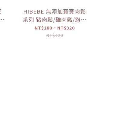
配
HIBEBE 無添加寶寶肉鬆
寶寶
系列 豬肉鬆/雞肉鬆/旗魚
寶寶
鬆(2包入/組)（10個月以
NT$280 ~ NT$320
上適用）【優惠限定】
NT$420