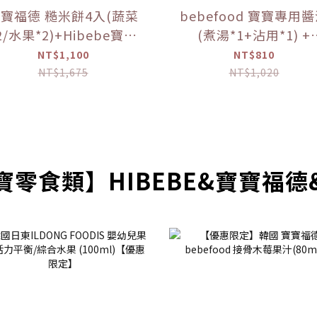
寶福德 糙米餅4入(蔬菜
bebefood 寶寶專用
2/水果*2)+Hibebe寶寶
(煮湯*1+沾用*1) +
( 蓮藕雞肉粥 )*1盒 【優
bebefood 兒童專用
NT$1,100
NT$810
惠限定】
海鹽*1【優惠限定】
NT$1,675
NT$1,020
寶零食類】HIBEBE&寶寶福德