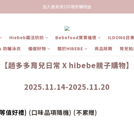
限時下單送餅乾乙包，滿$999免運
加入會員領100現折購物金
限時下單送餅乾乙包，滿$999免運
Hiebeb魔法奶奶
Bebefood寶寶福德
ILDONG日
ts 防曬泳衣
優選好物
關於HIBEBE
商品效期
育兒知
【趙多多育兒日常
X hibebe親子購物】
2025.11.14-2025.11.20
等值好禮)
(口味品項隨機) (不累贈)