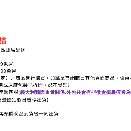
讀
地區郵局配送
99免運
9免運
限定】之商品進行購買，如跳至官網購買其他頁面商品，優惠
用或原廠包裝已拆開，怒不受理!
連繫客服
(義大利麵因重量關係,外包裝會有些微盒損壓痕皆為
六日暨國定假日暫停出貨)
等預購商品到貨後一同出貨