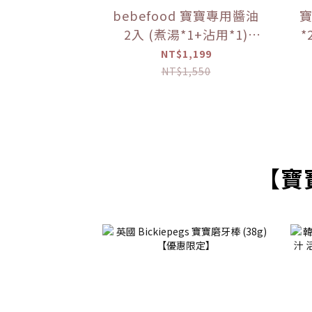
bebefood 寶寶專用醬油
寶
2入 (煮湯*1+沾用*1)
*
+bebefood 兒童調味海鹽
粥
NT$1,199
*1+Hibebe寶寶粥( 蓮藕
NT$1,550
雞肉粥 )*1 盒【優惠限
定】
【寶