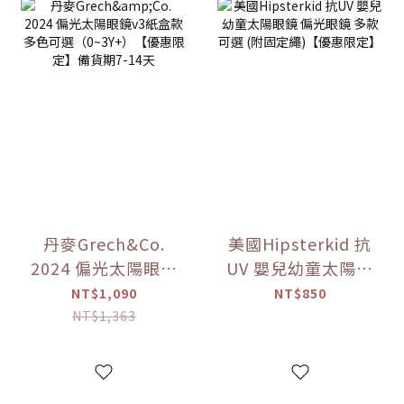
丹麥Grech&Co.
美國Hipsterkid 抗
2024 偏光太陽眼鏡
UV 嬰兒幼童太陽眼
v3紙盒款 多色可選
鏡 偏光眼鏡 多款可
NT$1,090
NT$850
（0~3Y+）【優惠
選 (附固定繩)【優
NT$1,363
限定】備貨期7-14
惠限定】
天