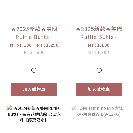
🔥2025新款🔥美國
🔥2025新款🔥美國
Ruffle Butts -
Ruffle Butts -
「海軍藍/白色/薄荷
「海濱條紋/綠紫拼
NT$1,190 ~ NT$1,250
NT$1,190
色/鯨魚之友」 長袖
色/亮水綠色格紋/海
NT$1,800
NT$1,800
防曬衣【優惠限
灘之旅」 男童泳褲
定】
【優惠限定】
加入購物車
加入購物車