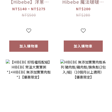
【Hibebe】洋蔥蘋
Hibebe 魔法啵啵棒
果魚湯250ml/包｜
牛奶/草莓/起司/藍
NT$140 ~ NT$275
NT$200
2包/盒｜虱目魚湯
莓葡萄/芒果(150g/
NT$500
NT$280
｜全家共享｜
罐)
6m+｜常溫｜【優
惠限定】
加入購物車
加入購物車