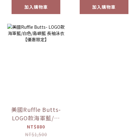
灘天堂/海洋地平線/
加入購物車
加入購物車
大海閃亮」 男童泳
褲 【優惠限定】
美國Ruffle Butts-
LOGO款海軍藍/白
色/島嶼藍 長袖泳衣
NT$880
【優惠限定】
NT$1,500