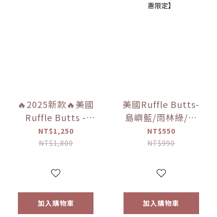
🔥2025新款🔥美國
美國Ruffle Butts-
Ruffle Butts -
島嶼藍/雨林綠/粉
「悠遊甜心/海濱風
紅/粉紅泡泡/粉藍條
NT$1,250
NT$550
情 」瀑布比基尼
紋/粉紅圓點 防曬遮
NT$1,800
NT$990
【優惠限定】
陽帽 【優惠限定】
加入購物車
加入購物車