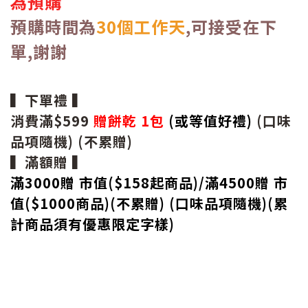
為預購
預購時間為
30個工作天
,可接受在下
單,謝謝
▍下單禮 ▍
消費滿$599
贈餅乾 1包
(或等值好禮)
(口味
品項隨機) (不累贈)
▍滿額贈 ▍
滿3000贈 市值($158起
商品
)/滿4500贈 市
值(
$
1000商品)(
不累贈) (口味品項隨機)(累
計商品須有優惠限定字樣)