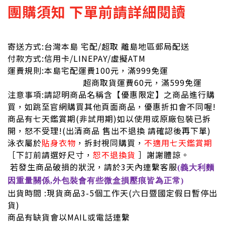
團購須知 下單前請詳細閱讀
寄送方式:台灣本島 宅配/超取 離島地區郵局配送
付款方式:信用卡/LINEPAY/虛擬ATM
運費規則:本島宅配運費100元，滿999免運
超商取貨運費60元，滿599免運
注意事項:請認明商品名稱含【優惠限定】之商品進行購
買，如跳至官網購買其他頁面商品，優惠折扣會不同喔!
商品有七天鑑賞期(非試用期)如以使用或原廠包裝已拆
開，怒不受理!
(出清商品 售出不退換 請確認後再下單)
泳衣屬於
貼身衣物
，拆封視同購買，
不適用七天鑑賞期
［下訂前請選好尺寸，
恕不退換貨
］謝謝體諒。
若發生商品破損的狀況，請於3天內連繫客服
(義大利麵
因重量關係,外包裝會有些微盒損壓痕皆為正常)
出貨時間 :現貨商品3-5個工作天(六日暨國定假日暫停出
貨)
商品有缺貨會以MAIL或電話連繫