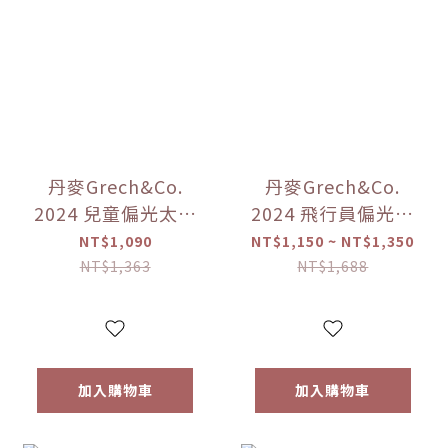
丹麥Grech&Co.
丹麥Grech&Co.
2024 兒童偏光太陽
2024 飛行員偏光太
眼鏡(經典) 多色可
陽眼鏡 多色可選
NT$1,090
NT$1,150 ~ NT$1,350
選 （18M~6Y）
（0~15Y+）【優惠
NT$1,363
NT$1,688
【優惠限定】備貨
限定】備貨期7-14
期7-14天
天
加入購物車
加入購物車