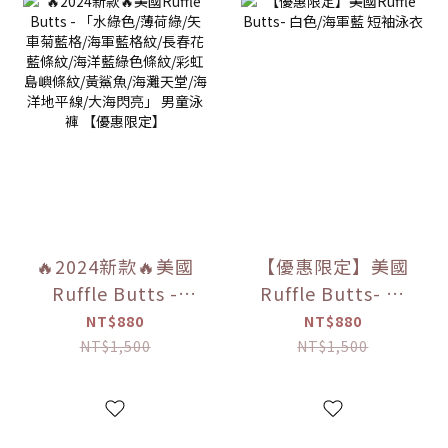
🔥2024新款🔥美國
【優惠限定】美國
Ruffle Butts -
Ruffle Butts- 白
「水綠色/薄荷綠/矢
色/海軍藍 短袖泳衣
NT$880
NT$880
車菊藍格/海軍藍格
NT$1,500
NT$1,500
紋/長春花藍條紋/海
洋藍綠色條紋/彩虹
島嶼條紋/黃鯊魚/海