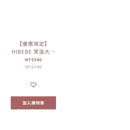
【優惠限定】
HIBEBE 常溫大寶
寶粥系列 雙花豬肉
NT$540
粥/蓮藕雞肉粥/栗子
NT$796
牛肉粥/蘆筍鱸魚粥
(四包入/組)（9個月
以上適用）
加入購物車