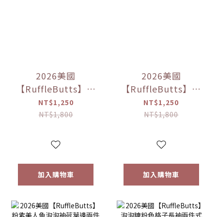
2026美國
2026美國
【RuffleButts】藍
【RuffleButts】海
風灣變色泳褲【優
軍藍格子長袖防曬
NT$1,250
NT$1,250
惠限定】
兩件套【優惠限
NT$1,800
NT$1,800
定】
加入購物車
加入購物車