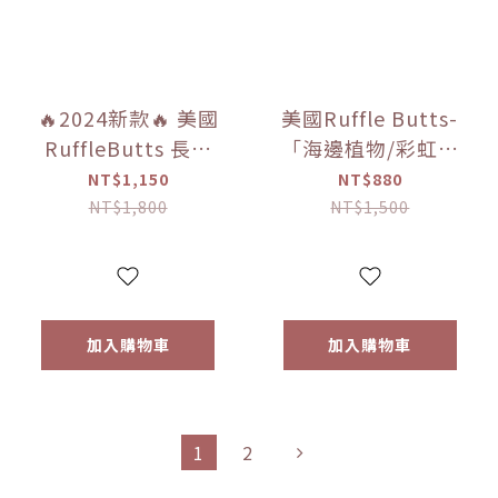
🔥2024新款🔥 美國
美國Ruffle Butts-
RuffleButts 長春
「海邊植物/彩虹暈
花藍條紋 泳衣/泳褲
染連身泳衣」一件
NT$1,150
NT$880
女成人 【優惠限
式無袖泳裝 【優惠
NT$1,800
NT$1,500
定】
限定】
加入購物車
加入購物車
1
2