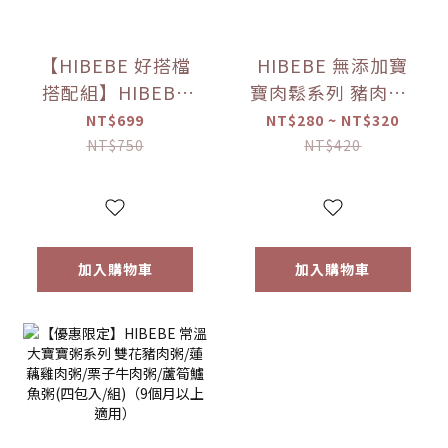
【HIBEBE 好搭檔
HIBEBE 無添加寶
搭配組】HIBEBE
寶肉鬆系列 豬肉鬆/
常溫大寶寶粥
雞肉鬆/旗魚鬆(2包
NT$699
NT$280 ~ NT$320
*1+HIBEBE 無添加
入/組)（10個月以
NT$750
NT$420
寶寶肉鬆*1【優惠
上適用）【優惠限
限定】
定】
加入購物車
加入購物車