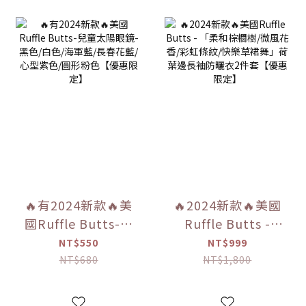
🔥有2024新款🔥美
🔥2024新款🔥美國
國Ruffle Butts-兒
Ruffle Butts -
童太陽眼鏡- 黑色/
「柔和棕櫚樹/微風
NT$550
NT$999
白色/海軍藍/長春花
花香/彩虹條紋/快樂
NT$680
NT$1,800
藍/心型紫色/圓形粉
草裙舞」荷葉邊長
色【優惠限定】
袖防曬衣2件套【優