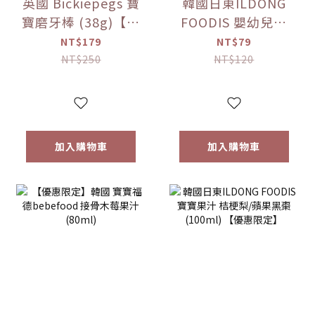
英國 Bickiepegs 寶
韓國日東ILDONG
寶磨牙棒 (38g)【優
FOODIS 嬰幼兒果
惠限定】
汁 活力平衡/綜合水
NT$179
NT$79
果 (100ml)【優惠
NT$250
NT$120
限定】
加入購物車
加入購物車