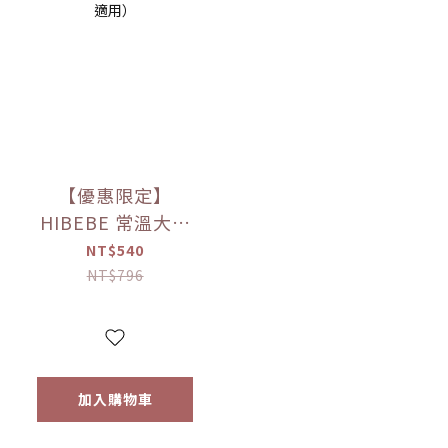
【優惠限定】
HIBEBE 常溫大寶
寶粥系列 雙花豬肉
NT$540
粥/蓮藕雞肉粥/栗子
NT$796
牛肉粥/蘆筍鱸魚粥
(四包入/組)（9個月
以上適用）
加入購物車