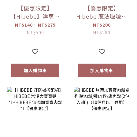
【優惠限定】
【優惠限定】
【Hibebe】洋蔥蘋
Hibebe 魔法啵啵棒
果魚湯250ml/包｜
牛奶/草莓/起司/藍
NT$140 ~ NT$275
NT$200
2包/盒｜虱目魚湯
莓葡萄/芒果(150g/
NT$500
NT$280
｜全家共享｜
罐)
6m+｜常溫｜【優
惠限定】
加入購物車
加入購物車