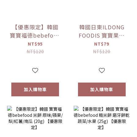
【優惠限定】韓國
韓國日東ILDONG
寶寶福德bebefood
FOODIS 寶寶果汁
接骨木莓果汁
桔梗梨/蘋果黑棗
NT$95
NT$79
(80ml)
(100ml) 【優惠限
NT$120
NT$120
定】
加入購物車
加入購物車