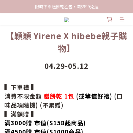
限時下單送餅乾乙包，滿$999免運
限時下單送餅乾乙包，滿$999免運
加入會員領100現折購物金
【穎穎 Yirene X hibebe親子購
限時下單送餅乾乙包，滿$999免運
物】
04.29-05.12
▍下單禮 ▍
消費不限金額
贈餅乾 1包
(或等值好禮)
(口
味品項隨機) (不累贈)
▍滿額贈 ▍
滿3000贈 市值($158起
商品
)
滿4500贈 市值(
$
1000商品)