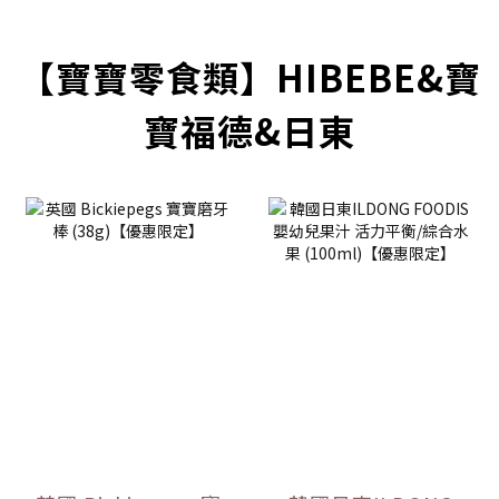
prev
next
【寶寶零食類】HIBEBE&寶
寶福德&日東