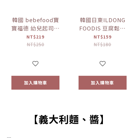
韓國 bebefood寶
韓國日東ILDONG
寶福德 幼兒起司優
FOODIS 豆腐鬆餅
格豆豆 原味/蘋果
餅乾 香蕉/馬鈴薯
NT$219
NT$159
(16g) 【優惠限定】
(64g) 【優惠限定】
NT$250
NT$180
加入購物車
加入購物車
【義大利麵、醬】