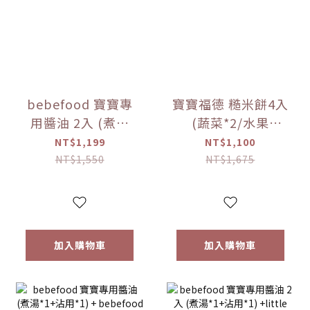
bebefood 寶寶專
寶寶福德 糙米餅4入
用醬油 2入 (煮湯
(蔬菜*2/水果
*1+沾用*1)
*2)+Hibebe寶寶粥
NT$1,199
NT$1,100
+bebefood 兒童調
( 蓮藕雞肉粥 )*1盒
NT$1,550
NT$1,675
味海鹽*1+Hibebe
【優惠限定】
寶寶粥( 蓮藕雞肉粥
)*1 盒【優惠限定】
加入購物車
加入購物車