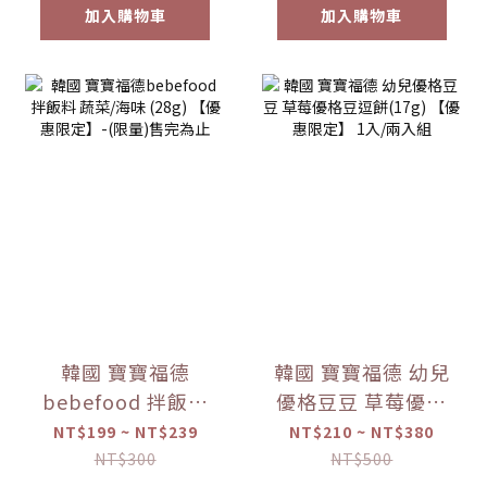
加入購物車
加入購物車
韓國 寶寶福德
韓國 寶寶福德 幼兒
bebefood 拌飯料
優格豆豆 草莓優格
蔬菜/海味 (28g)
豆逗餅(17g) 【優惠
NT$199 ~ NT$239
NT$210 ~ NT$380
【優惠限定】-(限
限定】 1入/兩入組
NT$300
NT$500