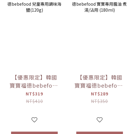
【優惠限定】韓國
【優惠限定】韓國
寶寶福德bebefood
寶寶福德bebefood
兒童專用調味海鹽
寶寶專用醬油 煮湯/
NT$319
NT$289
(120g)
沾用 (180ml)
NT$410
NT$350