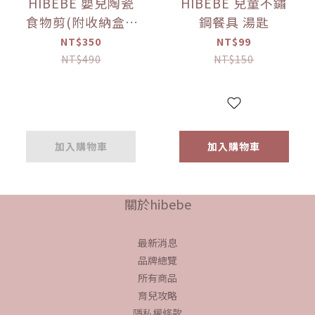
HIBEBE 嬰兒陶瓷
HIBEBE 兒童不鏽
食物剪(附收納盒)-
鋼餐具 湯匙
綠
NT$350
NT$99
NT$490
NT$150
加入購物車
加入購物車
關於hibebe
最新消息
品牌總覽
所有商品
育兒攻略
隱私權條款