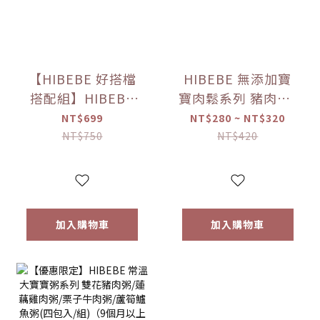
【HIBEBE 好搭檔
HIBEBE 無添加寶
搭配組】HIBEBE
寶肉鬆系列 豬肉鬆/
常溫大寶寶粥
雞肉鬆/旗魚鬆(2包
NT$699
NT$280 ~ NT$320
*1+HIBEBE 無添加
入/組)（10個月以
NT$750
NT$420
寶寶肉鬆*1【優惠
上適用）【優惠限
限定】
定】
加入購物車
加入購物車