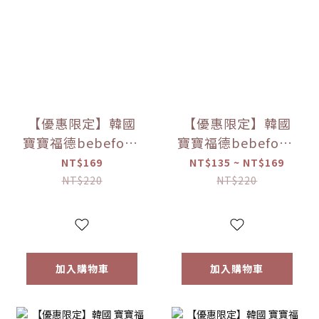
【優惠限定】韓國
【優惠限定】韓國
寶寶福德bebefood
寶寶福德bebefood
米餅 原味/蘋果/梨/
糙米餅 磨牙餅乾 蔬
NT$169
NT$135 ~ NT$169
紅薯/南瓜 (20g)
菜/水果 (25g) 【優
NT$220
NT$220
【優惠限定】
惠限定】
加入購物車
加入購物車