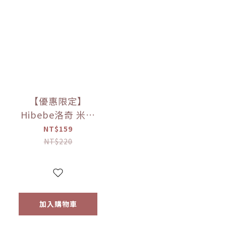
【優惠限定】
Hibebe洛奇 米米
花-韓國甜南瓜/紫
NT$159
薯/韓國蘋果+胡蘿
NT$220
蔔 20g
加入購物車