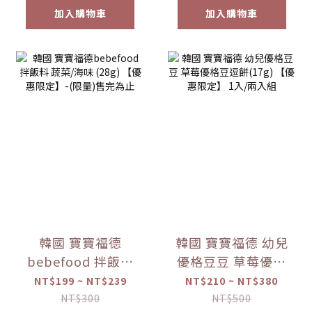
加入購物車
加入購物車
韓國 寶寶福德
韓國 寶寶福德 幼兒
bebefood 拌飯料
優格豆豆 草莓優格
蔬菜/海味 (28g)
豆逗餅(17g) 【優惠
NT$199 ~ NT$239
NT$210 ~ NT$380
【優惠限定】-(限
限定】 1入/兩入組
NT$300
NT$500