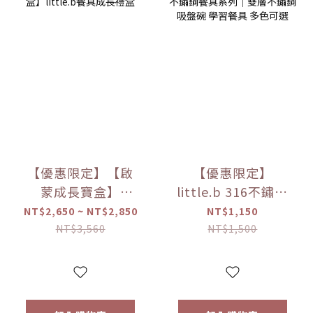
【優惠限定】【啟
【優惠限定】
蒙成長寶盒】
little.b 316不鏽鋼
little.b餐具成長禮
餐具系列｜雙層不
NT$2,650 ~ NT$2,850
NT$1,150
盒
鏽鋼吸盤碗 學習餐
NT$3,560
NT$1,500
具 多色可選