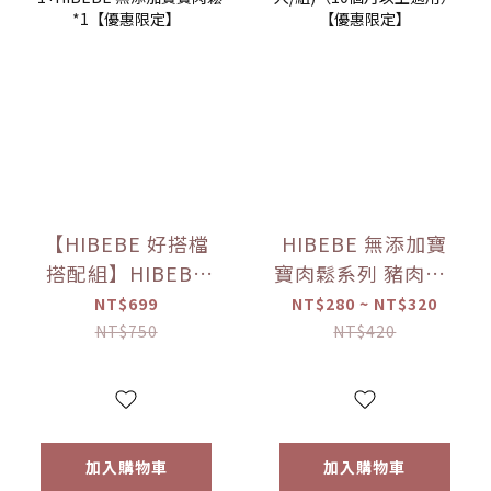
【HIBEBE 好搭檔
HIBEBE 無添加寶
搭配組】HIBEBE
寶肉鬆系列 豬肉鬆/
常溫大寶寶粥
雞肉鬆/旗魚鬆(2包
NT$699
NT$280 ~ NT$320
*1+HIBEBE 無添加
入/組)（10個月以
NT$750
NT$420
寶寶肉鬆*1【優惠
上適用）【優惠限
限定】
定】
加入購物車
加入購物車