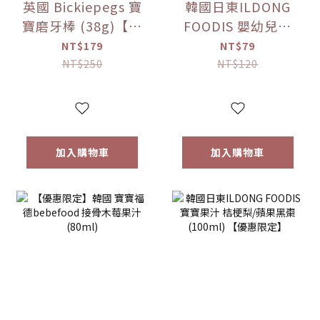
英國 Bickiepegs 寶
韓國日東ILDONG
寶磨牙棒 (38g)【優
FOODIS 嬰幼兒果
惠限定】
汁 活力平衡/綜合水
NT$179
NT$79
果 (100ml)【優惠
NT$250
NT$120
限定】
加入購物車
加入購物車