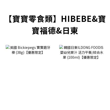
prev
next
【寶寶零食類】HIBEBE&寶
寶福德&日東