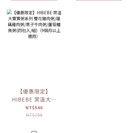
【優惠限定】
HIBEBE 常溫大寶
寶粥系列 雙花豬肉
NT$540
粥/蓮藕雞肉粥/栗子
NT$796
牛肉粥/蘆筍鱸魚粥
(四包入/組)（9個月