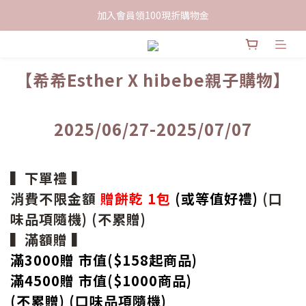
限時下單送餅乾乙包，滿$999免運
加入會員領100現折購物金
限時下單送餅乾乙包，滿$999免運
【希希Esther X hibebe親子購物】
2025/06/27-2025/07/07
▍下單禮 ▍
消費不限金額
贈餅乾 1包
(或等值好禮)
(口
味品項隨機) (不累贈)
▍滿額贈 ▍
滿3000贈 市值($158起
商品
)
滿4500贈 市值(
$
1000商品)
(不累贈) (口味品項隨機)