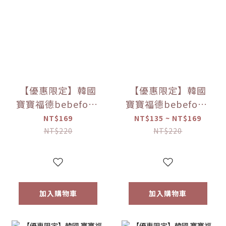
【優惠限定】韓國
【優惠限定】韓國
寶寶福德bebefood
寶寶福德bebefood
米餅 原味/蘋果/梨/
糙米餅 磨牙餅乾 蔬
NT$169
NT$135 ~ NT$169
紅薯/南瓜 (20g)
菜/水果 (25g) 【優
NT$220
NT$220
【優惠限定】
惠限定】
加入購物車
加入購物車