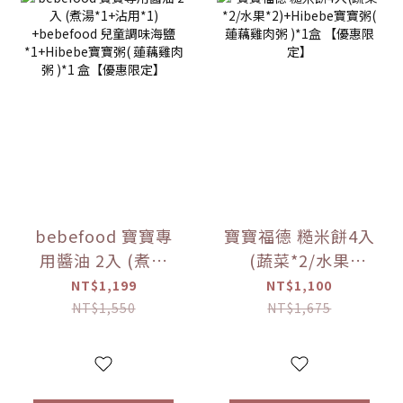
bebefood 寶寶專
寶寶福德 糙米餅4入
用醬油 2入 (煮湯
(蔬菜*2/水果
*1+沾用*1)
*2)+Hibebe寶寶粥
NT$1,199
NT$1,100
+bebefood 兒童調
( 蓮藕雞肉粥 )*1盒
NT$1,550
NT$1,675
味海鹽*1+Hibebe
【優惠限定】
寶寶粥( 蓮藕雞肉粥
)*1 盒【優惠限定】