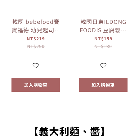
韓國 bebefood寶
韓國日東ILDONG
寶福德 幼兒起司優
FOODIS 豆腐鬆餅
格豆豆 原味/蘋果
餅乾 香蕉/馬鈴薯
NT$219
NT$159
(16g) 【優惠限定】
(64g) 【優惠限定】
NT$250
NT$180
加入購物車
加入購物車
【義大利麵、醬】