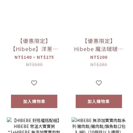
【優惠限定】
【優惠限定】
【Hibebe】洋蔥蘋
Hibebe 魔法啵啵棒
果魚湯250ml/包｜
牛奶/草莓/起司/藍
NT$140 ~ NT$275
NT$200
2包/盒｜虱目魚湯
莓葡萄/芒果(150g/
NT$500
NT$280
｜全家共享｜
罐)
6m+｜常溫｜【優
惠限定】
加入購物車
加入購物車