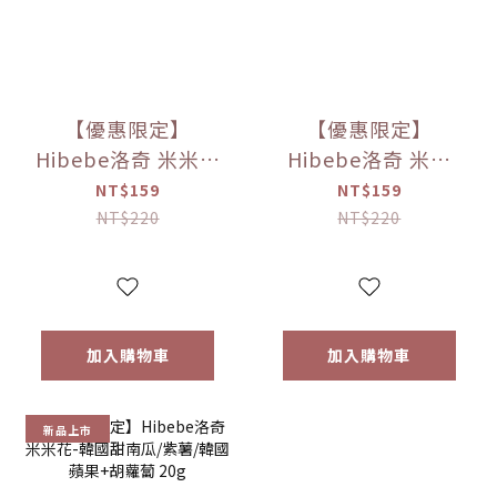
【優惠限定】
【優惠限定】
Hibebe洛奇 米米樂
Hibebe洛奇 米米
長棒-蘋果/香蕉/花
花-ABC/李子 20g
NT$159
NT$159
椰菜/紫薯 30g
NT$220
NT$220
(7M+)｜草莓牛奶
40g (12M+)
加入購物車
加入購物車
新品上市