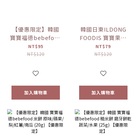
【優惠限定】韓國
韓國日東ILDONG
寶寶福德bebefood
FOODIS 寶寶果汁
接骨木莓果汁
桔梗梨/蘋果黑棗
NT$95
NT$79
(80ml)
(100ml) 【優惠限
NT$120
NT$120
定】
加入購物車
加入購物車