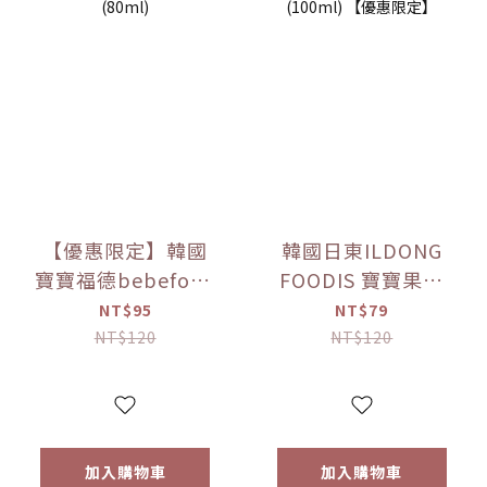
【優惠限定】韓國
韓國日東ILDONG
寶寶福德bebefood
FOODIS 寶寶果汁
接骨木莓果汁
桔梗梨/蘋果黑棗
NT$95
NT$79
(80ml)
(100ml) 【優惠限
NT$120
NT$120
定】
加入購物車
加入購物車