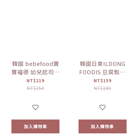
韓國 bebefood寶
韓國日東ILDONG
寶福德 幼兒起司優
FOODIS 豆腐鬆餅
格豆豆 原味/蘋果
餅乾 香蕉/馬鈴薯
NT$219
NT$159
(16g) 【優惠限定】
(64g) 【優惠限定】
NT$250
NT$180
加入購物車
加入購物車