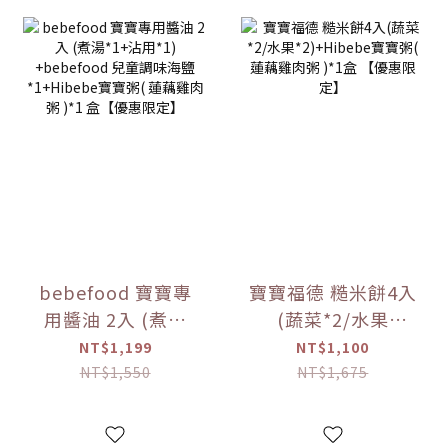
bebefood 寶寶專
寶寶福德 糙米餅4入
用醬油 2入 (煮湯
(蔬菜*2/水果
*1+沾用*1)
*2)+Hibebe寶寶粥
NT$1,199
NT$1,100
+bebefood 兒童調
( 蓮藕雞肉粥 )*1盒
NT$1,550
NT$1,675
味海鹽*1+Hibebe
【優惠限定】
寶寶粥( 蓮藕雞肉粥