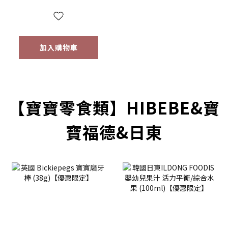
(四包入/組)（9個月
以上適用）
加入購物車
prev
next
【寶寶零食類】HIBEBE&寶
寶福德&日東