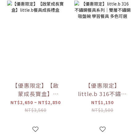
【優惠限定】【啟
【優惠限定】
蒙成長寶盒】
little.b 316不鏽鋼
little.b餐具成長禮
餐具系列｜雙層不
NT$2,650 ~ NT$2,850
NT$1,150
盒
鏽鋼吸盤碗 學習餐
NT$3,560
NT$1,500
具 多色可選