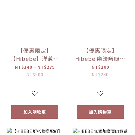
【優惠限定】
【優惠限定】
【Hibebe】洋蔥蘋
Hibebe 魔法啵啵棒
果魚湯250ml/包｜
牛奶/草莓/起司/藍
NT$140 ~ NT$275
NT$200
2包/盒｜虱目魚湯
莓葡萄/芒果(150g/
NT$500
NT$280
｜全家共享｜
罐)
6m+｜常溫｜【優
惠限定】
加入購物車
加入購物車