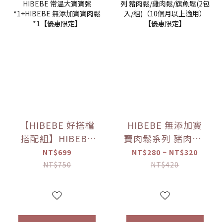
【HIBEBE 好搭檔
HIBEBE 無添加寶
搭配組】HIBEBE
寶肉鬆系列 豬肉鬆/
常溫大寶寶粥
雞肉鬆/旗魚鬆(2包
NT$699
NT$280 ~ NT$320
*1+HIBEBE 無添加
入/組)（10個月以
NT$750
NT$420
寶寶肉鬆*1【優惠
上適用）【優惠限
限定】
定】