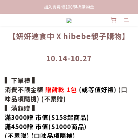
限時下單送餅乾乙包，滿$999免運
加入會員領100現折購物金
限時下單送餅乾乙包，滿$999免運
【妍妍進食中 X hibebe親子購物】
10.14-10.27
▍下單禮 ▍
消費不限金額
贈餅乾 1包
(或等值好禮)
(口
味品項隨機) (不累贈)
▍滿額贈 ▍
滿3000贈 市值($158起
商品
)
滿4500贈 市值(
$
1000商品)
(不累贈) (口味品項隨機)