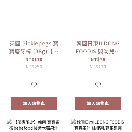
英國 Bickiepegs 寶
韓國日東ILDONG
寶磨牙棒 (38g)【優
FOODIS 嬰幼兒果
惠限定】
汁 活力平衡/綜合水
NT$179
NT$79
果 (100ml)【優惠
NT$250
NT$120
限定】
加入購物車
加入購物車