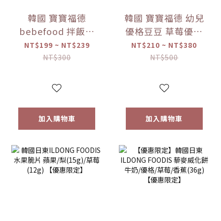
韓國 寶寶福德
韓國 寶寶福德 幼兒
bebefood 拌飯料
優格豆豆 草莓優格
蔬菜/海味 (28g)
豆逗餅(17g) 【優惠
NT$199 ~ NT$239
NT$210 ~ NT$380
【優惠限定】-(限
限定】 1入/兩入組
NT$300
NT$500
量)售完為止
加入購物車
加入購物車