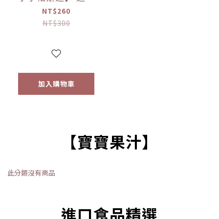
義大利麵300g｜動
NT$260
物｜泰迪熊｜交通
NT$300
工具｜12m+｜常溫
【優惠限定】
加入購物車
【寶寶果汁】
此分類沒有商品
進口食品精選