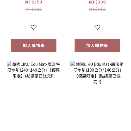
兔 不鏽鋼湯叉組 寶
手) -miffy 米菲兔
NT$399
NT$330
寶餐具【優惠限
(右手)/(左手)【優
NT$480
NT$413
定】
惠限定】
加入購物車
加入購物車