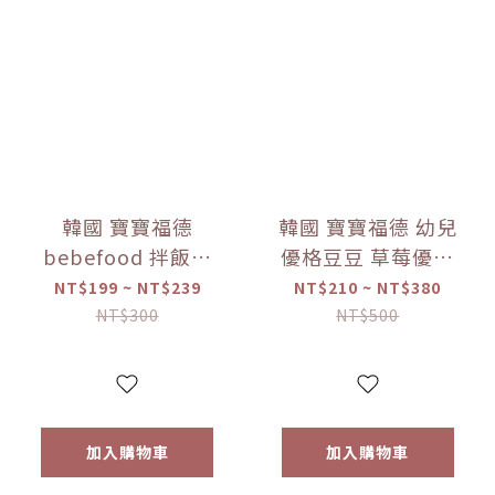
韓國 寶寶福德
韓國 寶寶福德 幼兒
bebefood 拌飯料
優格豆豆 草莓優格
蔬菜/海味 (28g)
豆逗餅(17g) 【優惠
NT$199 ~ NT$239
NT$210 ~ NT$380
【優惠限定】-(限
限定】 1入/兩入組
NT$300
NT$500
量)售完為止
加入購物車
加入購物車