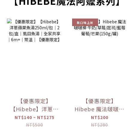
【HIBEBE魔法阿嬤系列】
新口味上架
【優惠限定】
【優惠限定】
【Hibebe】洋蔥蘋
Hibebe 魔法啵啵棒
果魚湯250ml/包｜
牛奶/草莓/起司/藍
NT$140 ~ NT$275
NT$200
2包/盒｜虱目魚湯
莓葡萄/芒果(150g/
NT$500
NT$280
｜全家共享｜
罐)