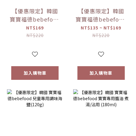
【優惠限定】韓國
【優惠限定】韓國
寶寶福德bebefood
寶寶福德bebefood
米餅 原味/蘋果/梨/
糙米餅 磨牙餅乾 蔬
NT$169
NT$135 ~ NT$169
紅薯/南瓜 (20g)
菜/水果 (25g) 【優
NT$220
NT$220
【優惠限定】
惠限定】
加入購物車
加入購物車