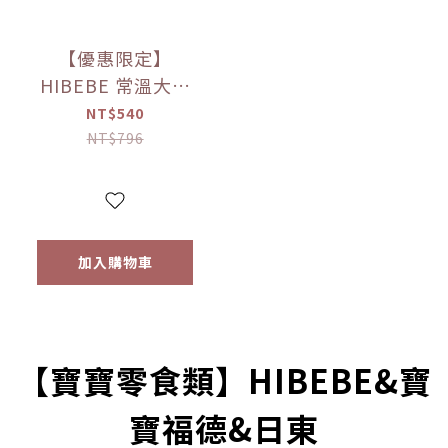
【優惠限定】
HIBEBE 常溫大寶
寶粥系列 雙花豬肉
NT$540
粥/蓮藕雞肉粥/栗子
NT$796
牛肉粥/蘆筍鱸魚粥
(四包入/組)（9個月
以上適用）
加入購物車
prev
next
【寶寶零食類】HIBEBE&寶
寶福德&日東