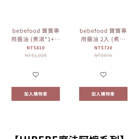
bebefood 寶寶專
bebefood 寶寶專
用醬油 (煮湯*1+沾
用醬油 2入 (煮湯
用*1) + bebefood
*1+沾用*1) +little
NT$810
NT$720
兒童專用調味海鹽
pasta造型義大利麵
NT$1,020
NT$970
*1【優惠限定】
*1 (隨機款)【優惠
限定】
加入購物車
加入購物車