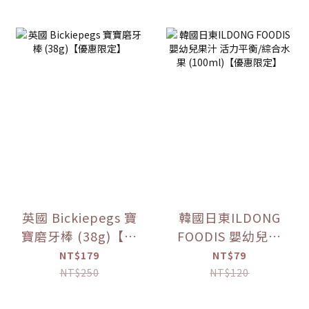
英國 Bickiepegs 寶
韓國日東ILDONG
寶磨牙棒 (38g)【優
FOODIS 嬰幼兒果
惠限定】
汁 活力平衡/綜合水
NT$179
NT$79
果 (100ml)【優惠
NT$250
NT$120
限定】