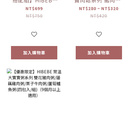
搭配組】HIBEBE
寶肉鬆系列 豬肉鬆/
常溫大寶寶粥
雞肉鬆/旗魚鬆(2包
NT$699
NT$280 ~ NT$320
*1+HIBEBE 無添加
入/組)（10個月以
NT$750
NT$420
寶寶肉鬆*1【優惠
上適用）【優惠限
限定】
定】
加入購物車
加入購物車