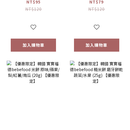
接骨木莓果汁
桔梗梨/蘋果黑棗
NT$95
NT$79
(80ml)
(100ml) 【優惠限
NT$120
NT$120
定】
加入購物車
加入購物車