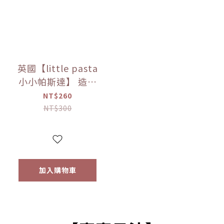
英國【little pasta
小小帕斯達】 造型
義大利麵300g｜動
NT$260
物｜泰迪熊｜交通
NT$300
工具｜12m+｜常溫
【優惠限定】
加入購物車