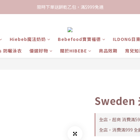
限時下單送餅乾乙包，滿$999免運
限時下單送餅乾乙包，滿$999免運
加入會員領100現折購物金
限時下單送餅乾乙包，滿$999免運
Hiebeb魔法奶奶
Bebefood寶寶福德
ILDONG日
ts 防曬泳衣
優選好物
關於HIBEBE
商品效期
育兒知
Swede
全店，超商 消費滿5
全店，消費滿999 