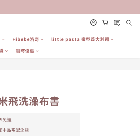
東
Hibebe洛奇
little pasta 造型義大利麵
識
限時優惠
立即購買
n 米飛洗澡布書
99免運
全館本島宅配免運