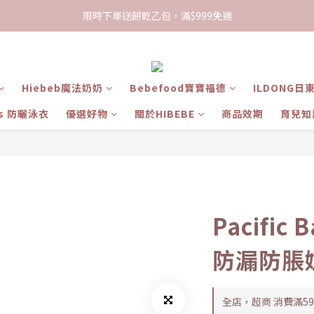
限時下單送餅乾乙包，滿$999免運
限時下單送餅乾乙包，滿$999免運
加入會員領100現折購物金
限時下單送餅乾乙包，滿$999免運
Hiebeb魔法奶奶
Bebefood寶寶福德
ILDONG日
ts 防曬泳衣
優選好物
關於HIBEBE
商品效期
育兒知
Pacific
防漏防脹奶
全店，超商 消費滿5