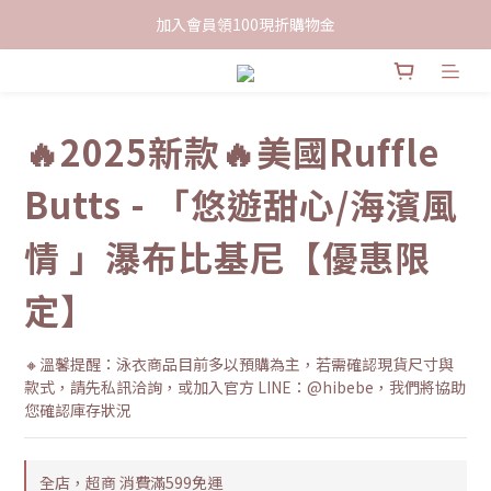
限時下單送餅乾乙包，滿$999免運
加入會員領100現折購物金
限時下單送餅乾乙包，滿$999免運
🔥2025新款🔥美國Ruffle
Butts - 「悠遊甜心/海濱風
情 」瀑布比基尼【優惠限
定】
🔸溫馨提醒：泳衣商品目前多以預購為主，若需確認現貨尺寸與
款式，請先私訊洽詢，或加入官方 LINE：@hibebe，我們將協助
您確認庫存狀況
全店，超商 消費滿599免運