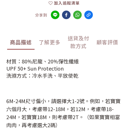
加入追蹤清單
分享到
送貨及付
商品描述
了解更多
顧客評價
款方式
材質：80%尼龍、20%彈性纖維
UPF 50+ Sun Protection
洗滌方式：冷水手洗、平放使乾
6M-24M
尺寸偏小，請選擇大
1-2
號。
例如，若寶寶
六個月大，考慮帶
12-18M
，若
12M
，考慮帶
18-
24M
，若寶寶
18M
，則考慮帶
2T
。
（如果寶寶相當
肉肉，再考慮選大
2
碼）