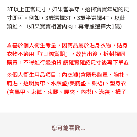
3T
以上正常尺寸，如果當季穿，選擇寶寶年紀的尺
寸即可。例如，
3
歲選擇
3T
，
3
歲半選擇
4T
，以此
類推。
（如果寶寶相當肉肉，再考慮選擇大
1
碼）
🔺基於個人衛生考量，因商品屬於貼身衣物，貼身
衣物不適用『7日鑑賞期』，故售出後，拆封視同
購買，不得進行退換貨 請確實確認尺寸後再下單🔺
※個人衛生用品項目：內衣褲(含隱形胸罩、胸扥、
胸貼、透明肩帶、水餃墊/美胸墊、襯裙)、塑身衣
(含馬甲、束褲、束腿、腰夾、內搭)、泳裝、襪子
您可能喜歡...