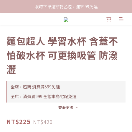
限時下單送餅乾乙包，滿$999免運
限時下單送餅乾乙包，滿$999免運
加入會員領100現折購物金
限時下單送餅乾乙包，滿$999免運
麵包超人 學習水杯 含蓋不
怕破水杯 可更換吸管 防潑
灑
全店，超商 消費滿599免運
全店，消費滿999 全館本島宅配免運
查看更多
NT$225
NT$420