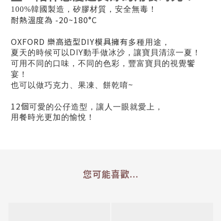
100%韓國製造，矽膠材質，安全無毒！
耐熱溫度為
-20~180°C
OXFORD 樂高造型DIY模具擁有
多種用途，
夏天的時候可以DIY動手做冰沙，讓寶貝清涼一夏！
可用不同的口味，不同的色彩，豐富寶貝的視覺饗
宴！
也可以做巧克力、果凍、餅乾唷~
12個
可愛的公仔造型，讓人一眼就愛上，
用餐時光更加的愉悅！
您可能喜歡...