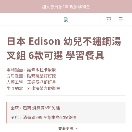
限時下單送餅乾乙包，滿$999免運
加入會員領100現折購物金
限時下單送餅乾乙包，滿$999免運
日本 Edison 幼兒不鏽鋼湯
叉組 6款可選 學習餐具
專利鋸齒，麵條飯粒卡緊緊
方形匙面，貼緊碗壁好好挖
人體工學，正握反抓都好拿
附收納盒，外出攜帶方便衛生
全店，超商 消費滿599免運
全店，消費滿999 全館本島宅配免運
查看更多