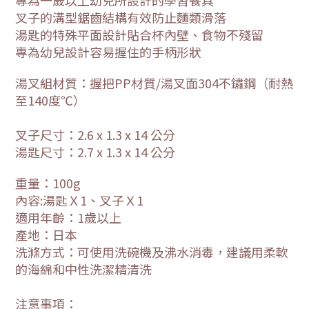
專為一歲以上幼兒所設計的學習餐具
叉子的溝型鋸齒結構有效防止麵類滑落
湯匙的特殊平面設計貼合杯內壁、食物不殘留
專為幼兒設計容易握住的手柄形狀
湯叉組材質：握把PP材質/湯叉面304不鏽鋼（耐熱
至140度℃）
叉子尺寸：2.6 x 1.3 x 14 公分
湯匙尺寸：2.7 x 1.3 x 14
公分
重量：100g
內容:湯匙Ｘ1、叉子Ｘ1
適用年齡：1歲以上
產地：日本
洗滌方式：可使用洗碗機及沸水消毒，建議用柔軟
的海綿和中性洗潔精清洗
注意事項：