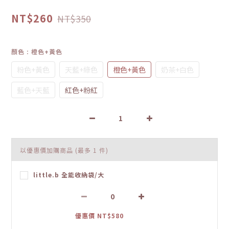
NT$260
NT$350
顏色
: 橙色+黃色
粉色+黃色
天藍+綠色
橙色+黃色
奶茶+白色
藍色+天藍
紅色+粉紅
以優惠價加購商品
(最多 1 件)
little.b 全能收納袋/大
優惠價 NT$580