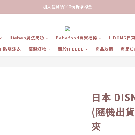
限時下單送餅乾乙包，滿$999免運
加入會員領100現折購物金
限時下單送餅乾乙包，滿$999免運
Hiebeb魔法奶奶
Bebefood寶寶福德
ILDONG日
ts 防曬泳衣
優選好物
關於HIBEBE
商品效期
育兒知
日本 DI
(隨機出貨
夾