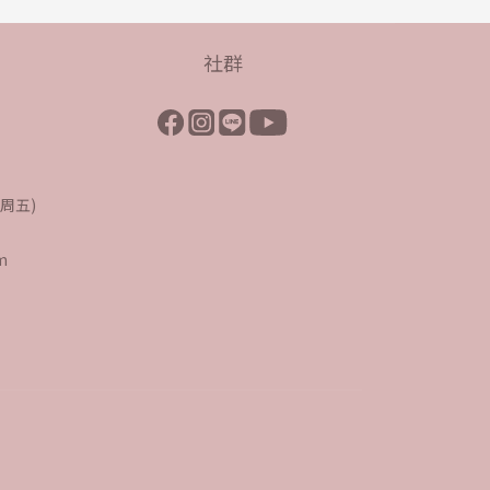
社群
至周五)
m