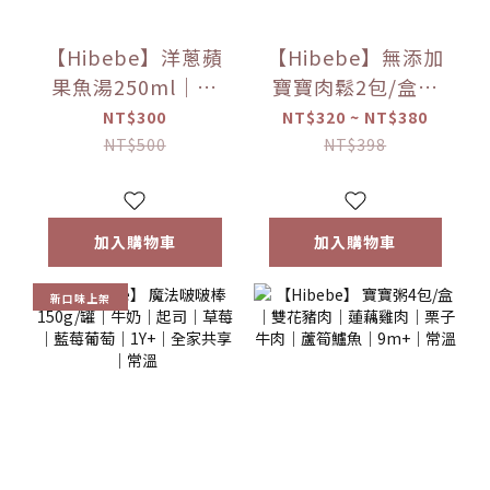
【Hibebe】洋蔥蘋
【Hibebe】無添加
果魚湯250ml｜虱
寶寶肉鬆2包/盒｜
目魚湯｜2包/盒｜
豬肉鬆｜雞肉鬆｜
NT$300
NT$320 ~ NT$380
全家共享｜6m+｜
魚肉鬆｜10m+｜常
NT$500
NT$398
常溫
溫
加入購物車
加入購物車
新口味上架