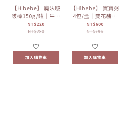
【Hibebe】 魔法啵
【Hibebe】 寶寶粥
啵棒150g/罐｜牛奶
4包/盒｜雙花豬肉
｜起司｜草莓｜藍
｜蓮藕雞肉｜栗子
NT$220
NT$600
莓葡萄｜1Y+｜全家
牛肉｜蘆筍鱸魚｜
NT$280
NT$796
共享｜常溫
9m+｜常溫
加入購物車
加入購物車