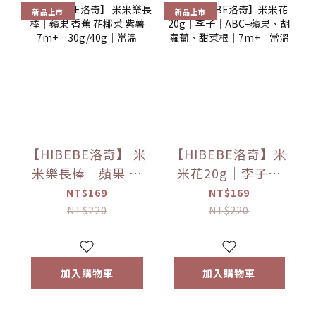
新品上市
新品上市
【HIBEBE洛奇】 米
【HIBEBE洛奇】米
米樂長棒｜蘋果 香
米花20g｜李子｜
蕉 花椰菜 紫薯
ABC–蘋果、胡蘿
NT$169
NT$169
7m+｜30g/40g｜
蔔、甜菜根｜
NT$220
NT$220
常溫
7m+｜常溫
加入購物車
加入購物車