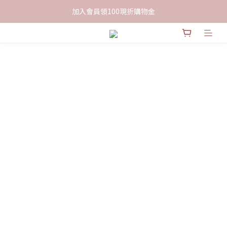
限時下單送餅乾乙包，滿$999免運
加入會員領100現折購物金
限時下單送餅乾乙包，滿$999免運