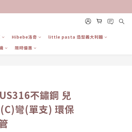
東
Hibebe洛奇
little pasta 造型義大利麵
識
限時優惠
立即購買
SUS316不鏽鋼 兒
(C)彎(單支) 環保
管