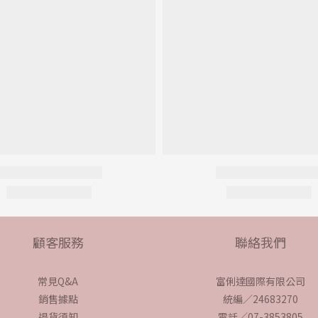
顧客服務
聯絡我們
常見Q&A
富俐達國際有限公司
銷售據點
統編／24683270
退貨須知
電話／07-3853805