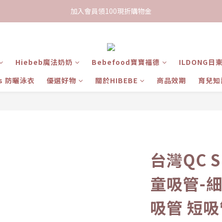
限時下單送餅乾乙包，滿$999免運
加入會員領100現折購物金
限時下單送餅乾乙包，滿$999免運
Hiebeb魔法奶奶
Bebefood寶寶福德
ILDONG日
ts 防曬泳衣
優選好物
關於HIBEBE
商品效期
育兒知
台灣QC 
童吸管-細
吸管 短吸