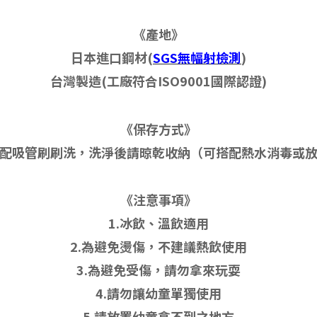
《產地》
日本進口鋼材(
SGS無幅射檢測
)
台灣製造(工廠符合ISO9001國際認證)
《保存方式》
配吸管刷刷洗，洗淨後請晾乾收納（可搭配熱水消毒或
《注意事項》
1.冰飲、溫飲適用
2.為避免燙傷，不建議熱飲使用
3.為避免受傷，請勿拿來玩耍
4.請勿讓幼童單獨使用
5.請放置幼童拿不到之地方