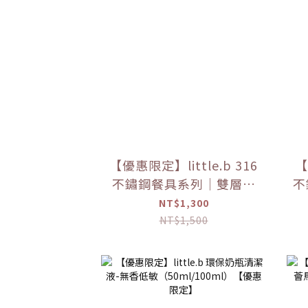
【優惠限定】little.b 316
【
不鏽鋼餐具系列｜雙層不
不
鏽鋼寬口麥片吸盤碗 學習
不
NT$1,300
餐具 多色可選
NT$1,500