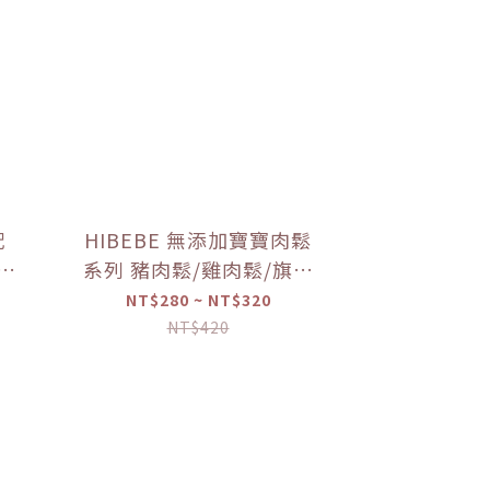
配
HIBEBE 無添加寶寶肉鬆
寶寶
系列 豬肉鬆/雞肉鬆/旗魚
寶寶
鬆(2包入/組)（10個月以
NT$280 ~ NT$320
上適用）【優惠限定】
NT$420