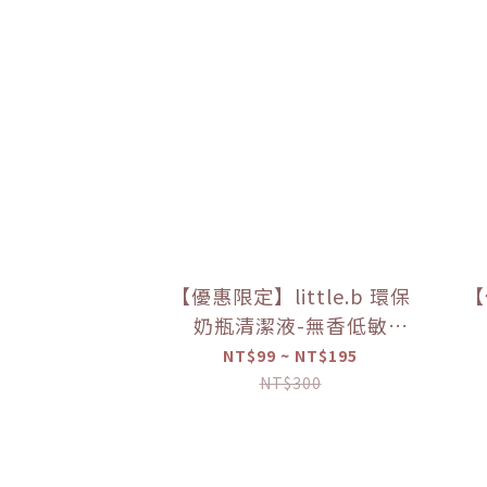
【優惠限定】little.b 環保
【
奶瓶清潔液-無香低敏
（50ml/100ml）【優惠
（
NT$99 ~ NT$195
限定】
NT$300