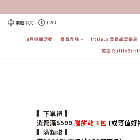
繁體中文
TWD
8月期間活動
寶寶食品
little.b 寶寶學習餐具
美國 RuffleBut
▍下單禮 ▍
消費滿$599
贈餅乾 1包
(或等值好
▍滿額贈 ▍