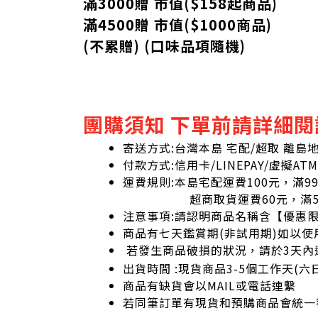
滿3000贈 市值($158起
商品
)
滿4500贈 市值(
$
1000商品)
(不累贈) (口味品項隨機)
團購須知 下單前請詳細閱
寄送方式:台灣本島 宅配/超取 離島
付款方式:信用卡/LINEPAY/虛擬ATM
運費規則:本島宅配運費100元，滿9
超商取貨運費60元，滿59
注意事項:請認明商品名稱含【優惠
商品有七天鑑賞期(非試用期)如以使
若發生商品破損的狀況，請於3天內
出貨時間 :現貨商品3-5個工作天(
商品有缺貨會以MAIL或電話連繫
若同筆訂單有現貨和預購商品會統一