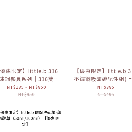
優惠限定】little.b 316
【優惠限定】little.b 3
鏽鋼餐具系列｜316雙層
不鏽鋼吸盤碗配件組(
鏽鋼三用學飲杯 多色可
*1+吸盤*1) 【優惠
NT$135 ~ NT$850
NT$385
選
NT$950
NT$495