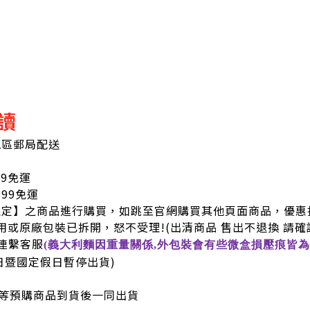
讀
地區郵局配送
99免運
9免運
限定】之商品進行購買，如跳至官網購買其他頁面商品，優惠
用或原廠包裝已拆開，怒不受理!
(出清商品 售出不退換 請確
連繫客服
(義大利麵因重量關係,外包裝會有些微盒損壓痕皆為
六日暨國定假日暫停出貨)
等預購商品到貨後一同出貨