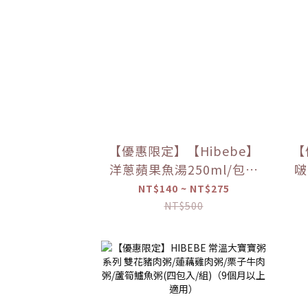
【優惠限定】【Hibebe】
【
洋蔥蘋果魚湯250ml/包｜
啵
2包/盒｜虱目魚湯｜全家
NT$140 ~ NT$275
共享｜6m+｜常溫｜【優
NT$500
惠限定】