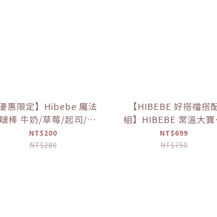
優惠限定】Hibebe 魔法
【HIBEBE 好搭檔搭
啵棒 牛奶/草莓/起司/藍
組】HIBEBE 常溫大
莓葡萄/芒果(150g/罐)
粥*1+HIBEBE 無添加
NT$200
NT$699
肉鬆*1【優惠限定】
NT$280
NT$750