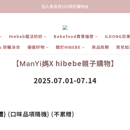
限時下單送餅乾乙包，滿$999免運
加入會員領100現折購物金
限時下單送餅乾乙包，滿$999免運
Hiebeb魔法奶奶
Bebefood寶寶福德
ILDONG日
ts 防曬泳衣
優選好物
關於HIBEBE
商品效期
育兒知
【
X hibebe親子購物】
ManYi媽
2025.07.01-07.14
禮)
(口味品項隨機) (不累贈)