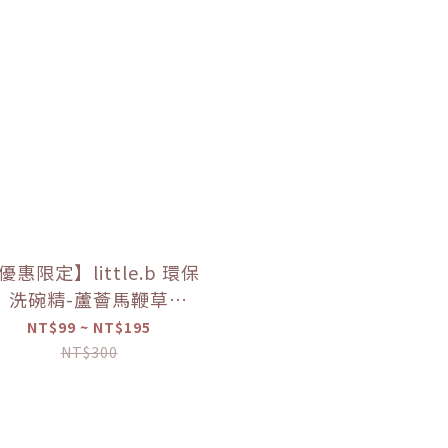
優惠限定】little.b 環保
洗碗精-蘆薈馬鞭草
50ml/100ml）【優惠
NT$99 ~ NT$195
限定】
NT$300