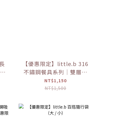
長
【優惠限定】little.b 316
長禮
不鏽鋼餐具系列｜雙層不
鏽鋼吸盤碗 學習餐具 多色
NT$1,150
可選
NT$1,500