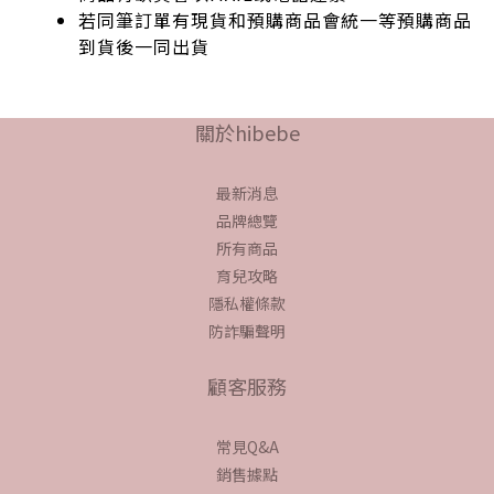
若同筆訂單有現貨和預購商品會統一等預購商品
到貨後一同出貨
prev
next
關於hibebe
最新消息
品牌總覽
所有商品
育兒攻略
隱私權條款
防詐騙聲明
顧客服務
常見Q&A
銷售據點