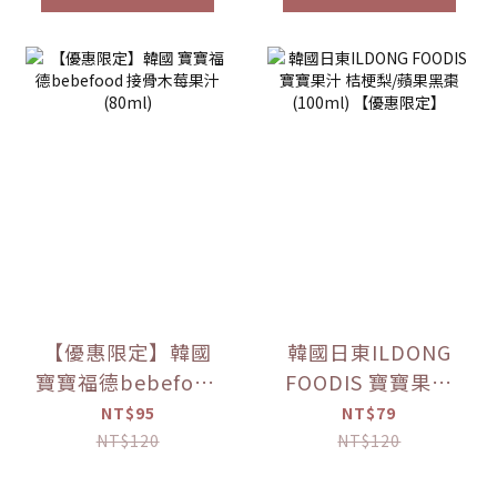
【優惠限定】韓國
韓國日東ILDONG
寶寶福德bebefood
FOODIS 寶寶果汁
接骨木莓果汁
桔梗梨/蘋果黑棗
NT$95
NT$79
(80ml)
(100ml) 【優惠限
NT$120
NT$120
定】