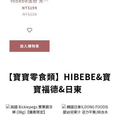
Hibebe洛奇 米米
花-韓國甜南瓜/紫
NT$159
薯/韓國蘋果+胡蘿
NT$220
蔔 20g
加入購物車
prev
next
【寶寶零食類】HIBEBE&寶
寶福德&日東