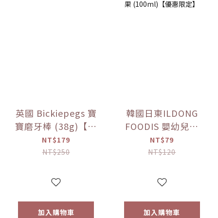
英國 Bickiepegs 寶
韓國日東ILDONG
寶磨牙棒 (38g)【優
FOODIS 嬰幼兒果
惠限定】
汁 活力平衡/綜合水
NT$179
NT$79
果 (100ml)【優惠
NT$250
NT$120
限定】
加入購物車
加入購物車