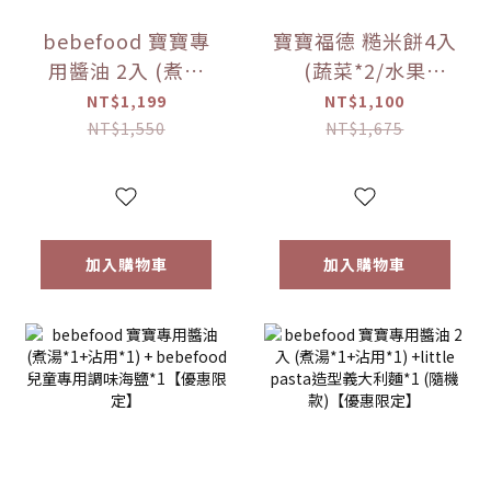
bebefood 寶寶專
寶寶福德 糙米餅4入
用醬油 2入 (煮湯
(蔬菜*2/水果
*1+沾用*1)
*2)+Hibebe寶寶粥
NT$1,199
NT$1,100
+bebefood 兒童調
( 蓮藕雞肉粥 )*1盒
NT$1,550
NT$1,675
味海鹽*1+Hibebe
【優惠限定】
寶寶粥( 蓮藕雞肉粥
)*1 盒【優惠限定】
加入購物車
加入購物車