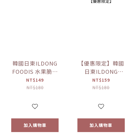
韓國日東ILDONG
【優惠限定】韓國
FOODIS 水果脆片
日東ILDONG
蘋果/梨(15g)/草莓
FOODIS 藜麥威化
NT$149
NT$159
(12g) 【優惠限定】
餅 牛奶/優格/草莓/
NT$180
NT$180
香蕉(36g) 【優惠限
定】
加入購物車
加入購物車