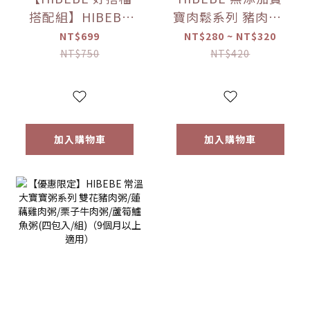
搭配組】HIBEBE
寶肉鬆系列 豬肉鬆/
常溫大寶寶粥
雞肉鬆/旗魚鬆(2包
NT$699
NT$280 ~ NT$320
*1+HIBEBE 無添加
入/組)（10個月以
NT$750
NT$420
寶寶肉鬆*1【優惠
上適用）【優惠限
限定】
定】
加入購物車
加入購物車