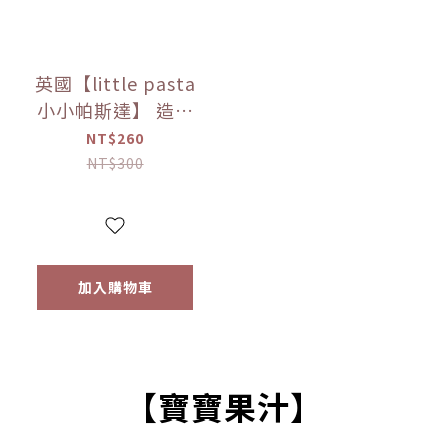
英國【little pasta
小小帕斯達】 造型
義大利麵300g｜動
NT$260
物｜泰迪熊｜交通
NT$300
工具｜12m+｜常溫
【優惠限定】
加入購物車
【寶寶果汁】