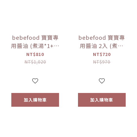
bebefood 寶寶專
bebefood 寶寶專
用醬油 (煮湯*1+沾
用醬油 2入 (煮湯
用*1) + bebefood
*1+沾用*1) +little
NT$810
NT$720
兒童專用調味海鹽
pasta造型義大利麵
NT$1,020
NT$970
*1【優惠限定】
*1 (隨機款)【優惠
限定】
加入購物車
加入購物車