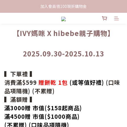
限時下單送餅乾乙包，滿$999免運
加入會員領100現折購物金
限時下單送餅乾乙包，滿$999免運
【IVY媽咪 X hibebe親子購物】
2025.09.30-2025.10.13
▍下單禮 ▍
消費滿$599
贈餅乾 1包
(或等值好禮)
(口味
品項隨機) (不累贈)
▍滿額贈 ▍
滿3000贈 市值($158起
商品
)
滿4500贈 市值(
$
1000商品)
(不累贈) (口味品項隨機)