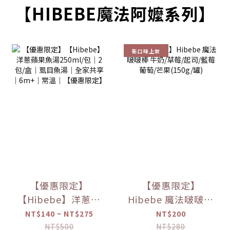
【HIBEBE魔法阿嬤系列】
新口味上架
【優惠限定】
【優惠限定】
【Hibebe】洋蔥蘋
Hibebe 魔法啵啵棒
果魚湯250ml/包｜
牛奶/草莓/起司/藍
NT$140 ~ NT$275
NT$200
2包/盒｜虱目魚湯
莓葡萄/芒果(150g/
NT$500
NT$280