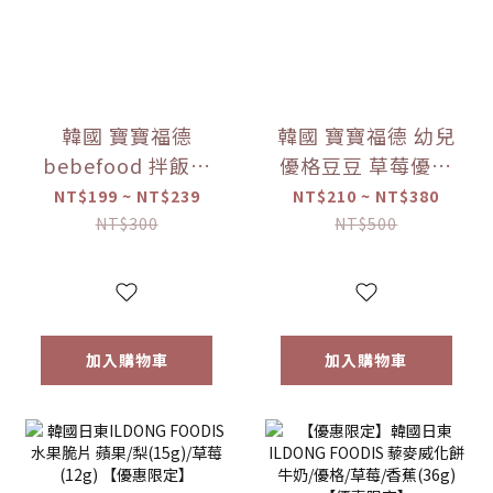
韓國 寶寶福德
韓國 寶寶福德 幼兒
bebefood 拌飯料
優格豆豆 草莓優格
蔬菜/海味 (28g)
豆逗餅(17g) 【優惠
NT$199 ~ NT$239
NT$210 ~ NT$380
【優惠限定】-(限
限定】 1入/兩入組
NT$300
NT$500
量)售完為止
加入購物車
加入購物車