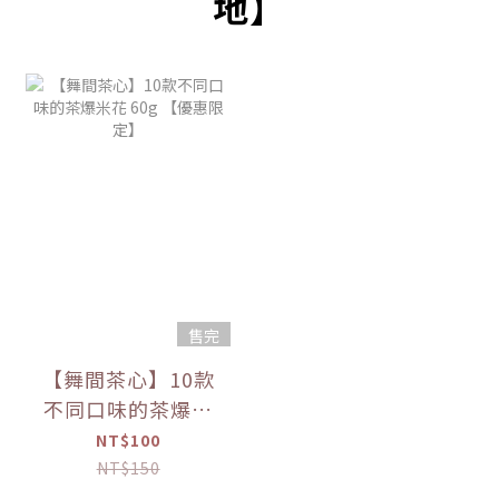
地】
售完
【舞間茶心】10款
不同口味的茶爆米
花 60g 【優惠限
NT$100
定】
NT$150