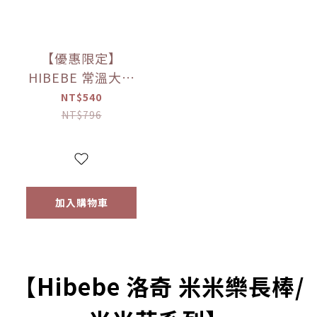
【優惠限定】
HIBEBE 常溫大寶
寶粥系列 雙花豬肉
NT$540
粥/蓮藕雞肉粥/栗子
NT$796
牛肉粥/蘆筍鱸魚粥
(四包入/組)（9個月
以上適用）
加入購物車
【Hibebe 洛奇 米米樂長棒/