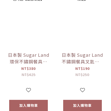
日本製 Sugar Land
日本製 Sugar Land
環保不鏽鋼餐具組
不鏽鋼餐具叉匙組 5
（附收納盒） 多色
款色可選【優惠限
NT$380
NT$190
可選【優惠限定】
定】
NT$425
NT$250
加入購物車
加入購物車