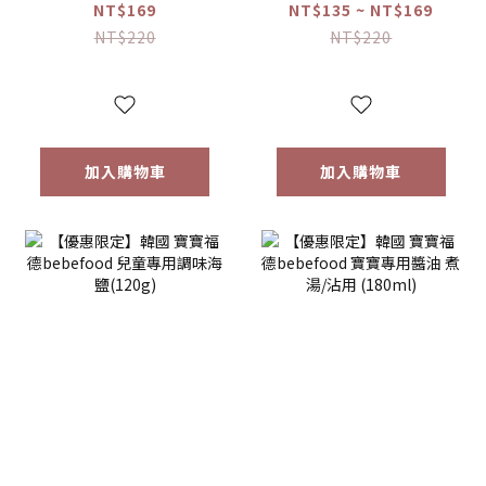
米餅 原味/蘋果/梨/
糙米餅 磨牙餅乾 蔬
NT$169
NT$135 ~ NT$169
紅薯/南瓜 (20g)
菜/水果 (25g) 【優
NT$220
NT$220
【優惠限定】
惠限定】
加入購物車
加入購物車