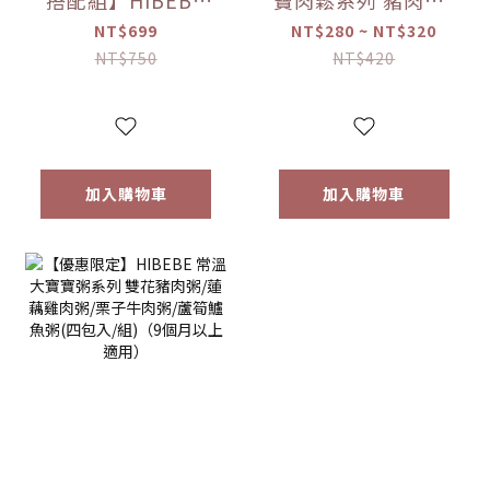
搭配組】HIBEBE
寶肉鬆系列 豬肉鬆/
常溫大寶寶粥
雞肉鬆/旗魚鬆(2包
NT$699
NT$280 ~ NT$320
*1+HIBEBE 無添加
入/組)（10個月以
NT$750
NT$420
寶寶肉鬆*1【優惠
上適用）【優惠限
限定】
定】
加入購物車
加入購物車