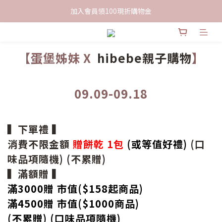
限時下單送餅乾乙包，滿$999免運
加入會員領100現折購物金
限時下單送餅乾乙包，滿$999免運
【蛋堡姊妹 X
hibebe親子購物
】
09.09-09.18
▍下單禮 ▍
消費不限金額
贈餅乾 1包
(或等值好禮)
(口
味品項隨機) (不累贈)
▍滿額贈 ▍
滿3000贈 市值($158起
商品
)
滿4500贈 市值(
$
1000商品)
(不累贈) (口味品項隨機)