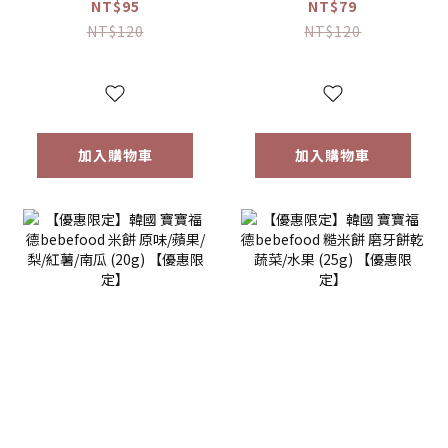
接骨木莓果汁
桔梗梨/蘋果黑棗
NT$95
NT$79
(80ml)
(100ml) 【優惠限
NT$120
NT$120
定】
加入購物車
加入購物車