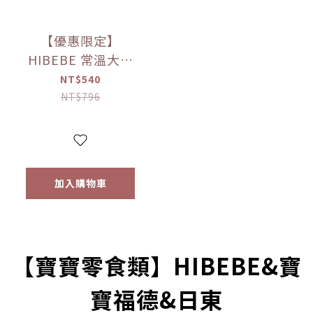
【優惠限定】
HIBEBE 常溫大寶
寶粥系列 雙花豬肉
NT$540
粥/蓮藕雞肉粥/栗子
NT$796
牛肉粥/蘆筍鱸魚粥
(四包入/組)（9個月
以上適用）
加入購物車
prev
next
【寶寶零食類】HIBEBE&寶
寶福德&日東