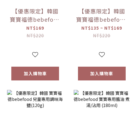
【優惠限定】韓國
【優惠限定】韓國
寶寶福德bebefood
寶寶福德bebefood
米餅 原味/蘋果/梨/
糙米餅 磨牙餅乾 蔬
NT$169
NT$135 ~ NT$169
紅薯/南瓜 (20g)
菜/水果 (25g) 【優
NT$220
NT$220
【優惠限定】
惠限定】
加入購物車
加入購物車