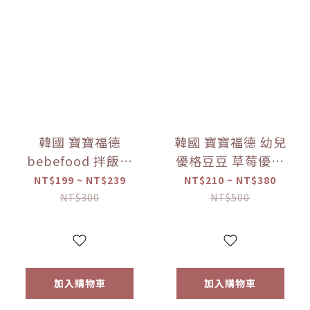
韓國 寶寶福德
韓國 寶寶福德 幼兒
bebefood 拌飯料
優格豆豆 草莓優格
蔬菜/海味 (28g)
豆逗餅(17g) 【優惠
NT$199 ~ NT$239
NT$210 ~ NT$380
【優惠限定】-(限
限定】 1入/兩入組
NT$300
NT$500
量)售完為止
加入購物車
加入購物車