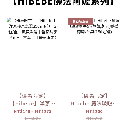
【HIBEBE魔法阿嬤系列】
新口味上架
【優惠限定】
【優惠限定】
【Hibebe】洋蔥蘋
Hibebe 魔法啵啵棒
果魚湯250ml/包｜
牛奶/草莓/起司/藍
NT$140 ~ NT$275
NT$200
2包/盒｜虱目魚湯
莓葡萄/芒果(150g/
NT$500
NT$280
｜全家共享｜
罐)