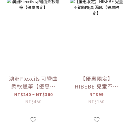
澳洲Flexcils 可彎曲
【優惠限定】
柔軟蠟筆【優惠限
HIBEBE 兒童不鏽
定】
鋼餐具 湯匙【優惠
NT$240 ~ NT$360
NT$99
限定】
NT$450
NT$150