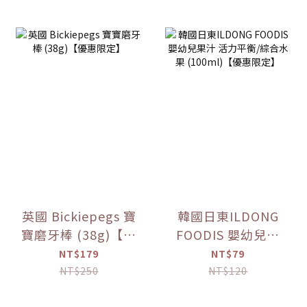
英國 Bickiepegs 寶
韓國日東ILDONG
寶磨牙棒 (38g)【優
FOODIS 嬰幼兒果
惠限定】
汁 活力平衡/綜合水
NT$179
NT$79
果 (100ml)【優惠
NT$250
NT$120
限定】