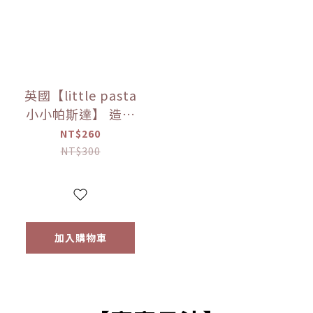
英國【little pasta
小小帕斯達】 造型
義大利麵300g｜動
NT$260
物｜泰迪熊｜交通
NT$300
工具｜12m+｜常溫
【優惠限定】
加入購物車