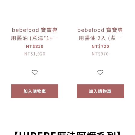
bebefood 寶寶專
bebefood 寶寶專
用醬油 (煮湯*1+沾
用醬油 2入 (煮湯
用*1) + bebefood
*1+沾用*1) +little
NT$810
NT$720
兒童專用調味海鹽
pasta造型義大利麵
NT$1,020
NT$970
*1【優惠限定】
*1 (隨機款)【優惠
限定】
加入購物車
加入購物車