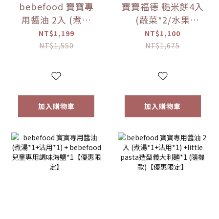
bebefood 寶寶專
寶寶福德 糙米餅4入
用醬油 2入 (煮湯
(蔬菜*2/水果
*1+沾用*1)
*2)+Hibebe寶寶粥
NT$1,199
NT$1,100
+bebefood 兒童調
( 蓮藕雞肉粥 )*1盒
NT$1,550
NT$1,675
味海鹽*1+Hibebe
【優惠限定】
寶寶粥( 蓮藕雞肉粥
)*1 盒【優惠限定】
加入購物車
加入購物車