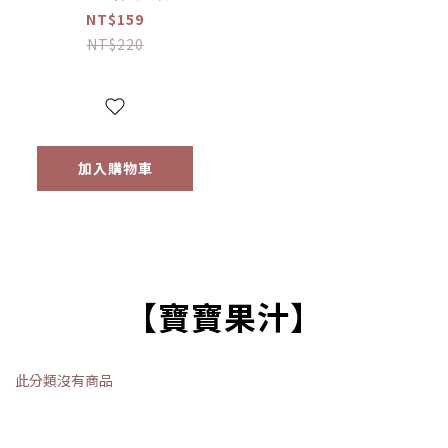
花-韓國甜南瓜/紫
NT$159
薯/韓國蘋果+胡蘿
NT$220
蔔 20g
加入購物車
【寶寶果汁】
此分類沒有商品