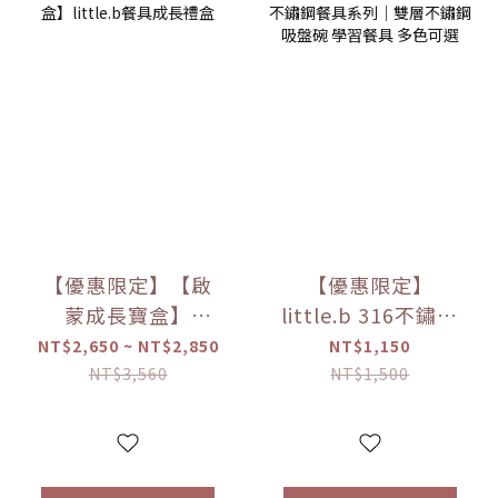
【優惠限定】【啟
【優惠限定】
蒙成長寶盒】
little.b 316不鏽鋼
little.b餐具成長禮
餐具系列｜雙層不
NT$2,650 ~ NT$2,850
NT$1,150
盒
鏽鋼吸盤碗 學習餐
NT$3,560
NT$1,500
具 多色可選