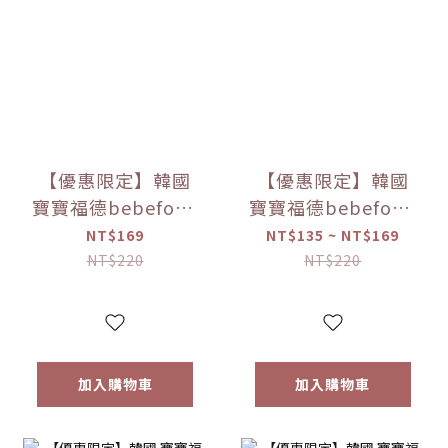
【優惠限定】韓國
【優惠限定】韓國
寶寶福德bebefood
寶寶福德bebefood
米餅 原味/蘋果/梨/
糙米餅 磨牙餅乾 蔬
NT$169
NT$135 ~ NT$169
紅薯/南瓜 (20g)
菜/水果 (25g) 【優
NT$220
NT$220
【優惠限定】
惠限定】
加入購物車
加入購物車