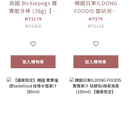
英國 Bickiepegs 寶
韓國日東ILDONG
寶磨牙棒 (38g)【優
FOODIS 嬰幼兒果
惠限定】
汁 活力平衡/綜合水
NT$179
NT$79
果 (100ml)【優惠
NT$250
NT$120
限定】
加入購物車
加入購物車