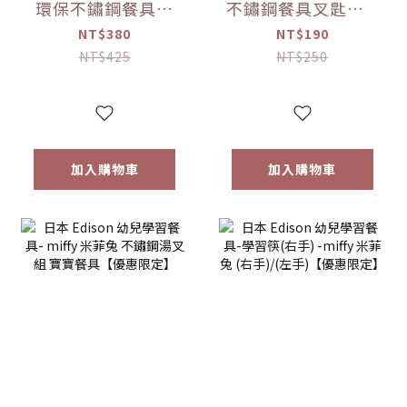
環保不鏽鋼餐具組
不鏽鋼餐具叉匙組 5
（附收納盒） 多色
款色可選【優惠限
NT$380
NT$190
可選【優惠限定】
定】
NT$425
NT$250
加入購物車
加入購物車