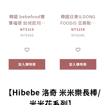
韓國 bebefood寶
韓國日東ILDONG
寶福德 幼兒起司優
FOODIS 豆腐鬆餅
格豆豆 原味/蘋果
餅乾 香蕉/馬鈴薯
NT$219
NT$159
(16g) 【優惠限定】
(64g) 【優惠限定】
NT$250
NT$180
加入購物車
加入購物車
【Hibebe 洛奇 米米樂長棒/
米米花系列】