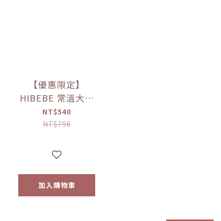
【優惠限定】
HIBEBE 常溫大寶
寶粥系列 雙花豬肉
NT$540
粥/蓮藕雞肉粥/栗子
NT$796
牛肉粥/蘆筍鱸魚粥
(四包入/組)（9個月
以上適用）
加入購物車
prev
next