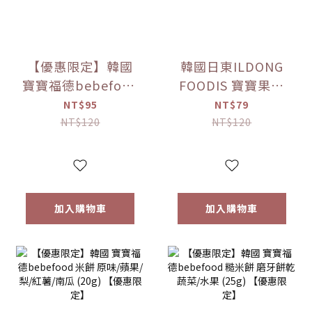
【優惠限定】韓國
韓國日東ILDONG
寶寶福德bebefood
FOODIS 寶寶果汁
接骨木莓果汁
桔梗梨/蘋果黑棗
NT$95
NT$79
(80ml)
(100ml) 【優惠限
NT$120
NT$120
定】
加入購物車
加入購物車