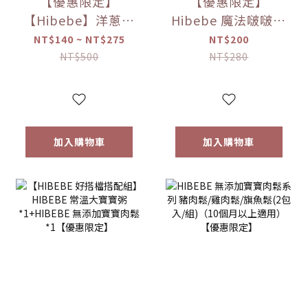
【優惠限定】
【優惠限定】
【Hibebe】洋蔥蘋
Hibebe 魔法啵啵棒
果魚湯250ml/包｜
牛奶/草莓/起司/藍
NT$140 ~ NT$275
NT$200
2包/盒｜虱目魚湯
莓葡萄/芒果(150g/
NT$500
NT$280
｜全家共享｜
罐)
6m+｜常溫｜【優
惠限定】
加入購物車
加入購物車