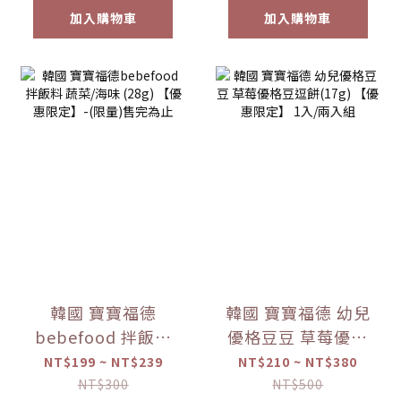
加入購物車
加入購物車
韓國 寶寶福德
韓國 寶寶福德 幼兒
bebefood 拌飯料
優格豆豆 草莓優格
蔬菜/海味 (28g)
豆逗餅(17g) 【優惠
NT$199 ~ NT$239
NT$210 ~ NT$380
【優惠限定】-(限
限定】 1入/兩入組
NT$300
NT$500