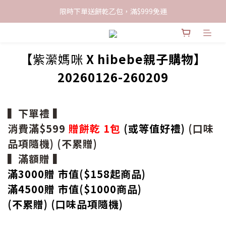
限時下單送餅乾乙包，滿$999免運
加入會員領100現折購物金
限時下單送餅乾乙包，滿$999免運
【
紫瀠媽咪
X hibebe親子購物】
20260126-260209
▍下單禮 ▍
消費滿$599
贈餅乾 1包
(或等值好禮)
(口味
品項隨機) (不累贈)
▍滿額贈 ▍
滿3000贈 市值($158起
商品
)
滿4500贈 市值(
$
1000商品)
(不累贈) (口味品項隨機)