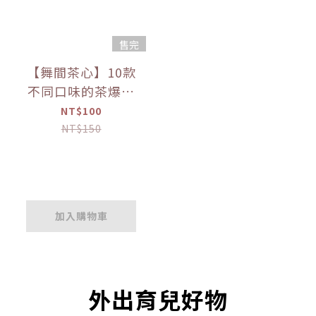
售完
【舞間茶心】10款
不同口味的茶爆米
花 60g 【優惠限
NT$100
定】
NT$150
加入購物車
外出育兒好物