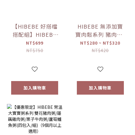
【HIBEBE 好搭檔
HIBEBE 無添加寶
搭配組】HIBEBE
寶肉鬆系列 豬肉鬆/
常溫大寶寶粥
雞肉鬆/旗魚鬆(2包
NT$699
NT$280 ~ NT$320
*1+HIBEBE 無添加
入/組)（10個月以
NT$750
NT$420
寶寶肉鬆*1【優惠
上適用）【優惠限
限定】
定】
加入購物車
加入購物車