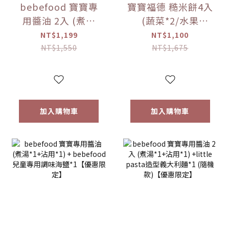
bebefood 寶寶專
寶寶福德 糙米餅4入
用醬油 2入 (煮湯
(蔬菜*2/水果
*1+沾用*1)
*2)+Hibebe寶寶粥
NT$1,199
NT$1,100
+bebefood 兒童調
( 蓮藕雞肉粥 )*1盒
NT$1,550
NT$1,675
味海鹽*1+Hibebe
【優惠限定】
寶寶粥( 蓮藕雞肉粥
)*1 盒【優惠限定】
加入購物車
加入購物車