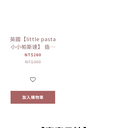
英國【little pasta
小小帕斯達】 造型
義大利麵300g｜動
NT$260
物｜泰迪熊｜交通
NT$300
工具｜12m+｜常溫
【優惠限定】
加入購物車