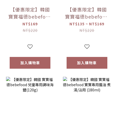
【優惠限定】韓國
【優惠限定】韓國
寶寶福德bebefood
寶寶福德bebefood
米餅 原味/蘋果/梨/
糙米餅 磨牙餅乾 蔬
NT$169
NT$135 ~ NT$169
紅薯/南瓜 (20g)
菜/水果 (25g) 【優
NT$220
NT$220
【優惠限定】
惠限定】
加入購物車
加入購物車