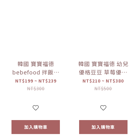
韓國 寶寶福德
韓國 寶寶福德 幼兒
bebefood 拌飯料
優格豆豆 草莓優格
蔬菜/海味 (28g)
豆逗餅(17g) 【優惠
NT$199 ~ NT$239
NT$210 ~ NT$380
【優惠限定】-(限
限定】 1入/兩入組
NT$300
NT$500
量)售完為止
加入購物車
加入購物車