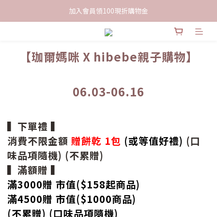
限時下單送餅乾乙包，滿$999免運
加入會員領100現折購物金
限時下單送餅乾乙包，滿$999免運
【珈爾媽咪 X hibebe親子購物】
06.03-06.16
▍下單禮 ▍
消費不限金額
贈餅乾 1包
(或等值好禮)
(口
味品項隨機) (不累贈)
▍滿額贈 ▍
滿3000贈 市值($158起
商品
)
滿4500贈 市值(
$
1000商品)
(不累贈) (口味品項隨機)