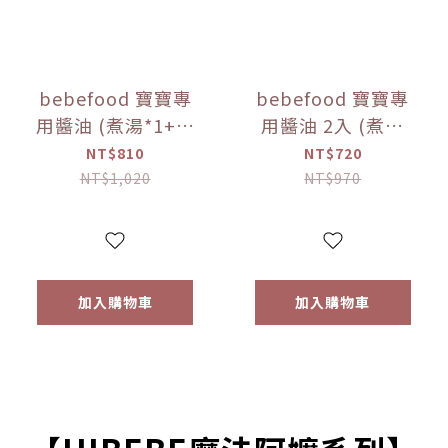
bebefood 寶寶專
bebefood 寶寶專
用醬油 (煮湯*1+沾
用醬油 2入 (煮湯
用*1) + bebefood
*1+沾用*1) +little
NT$810
NT$720
兒童專用調味海鹽
pasta造型義大利麵
NT$1,020
NT$970
*1【優惠限定】
*1 (隨機款)【優惠
限定】
加入購物車
加入購物車