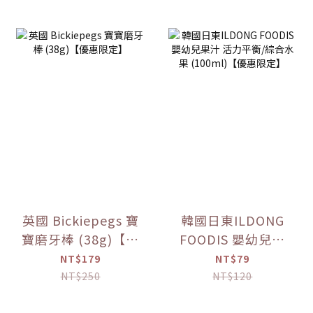
英國 Bickiepegs 寶
韓國日東ILDONG
寶磨牙棒 (38g)【優
FOODIS 嬰幼兒果
惠限定】
汁 活力平衡/綜合水
NT$179
NT$79
果 (100ml)【優惠
NT$250
NT$120
限定】