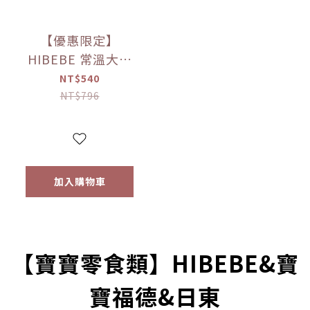
【優惠限定】
HIBEBE 常溫大寶
寶粥系列 雙花豬肉
NT$540
粥/蓮藕雞肉粥/栗子
NT$796
牛肉粥/蘆筍鱸魚粥
(四包入/組)（9個月
以上適用）
加入購物車
prev
next
【寶寶零食類】HIBEBE&寶
寶福德&日東