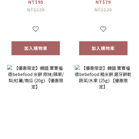
接骨木莓果汁
桔梗梨/蘋果黑棗
NT$95
NT$79
(80ml)
(100ml) 【優惠限
NT$120
NT$120
定】
加入購物車
加入購物車