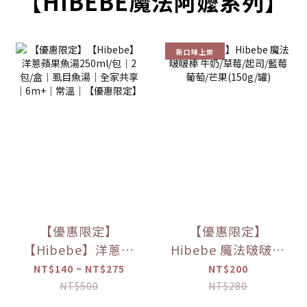
【HIBEBE魔法阿嬤系列】
新口味上架
【優惠限定】
【優惠限定】
【Hibebe】洋蔥蘋
Hibebe 魔法啵啵棒
果魚湯250ml/包｜
牛奶/草莓/起司/藍
NT$140 ~ NT$275
NT$200
2包/盒｜虱目魚湯
莓葡萄/芒果(150g/
NT$500
NT$280
｜全家共享｜
罐)