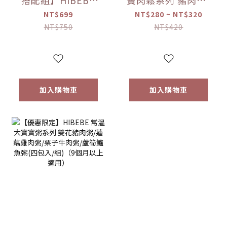
搭配組】HIBEBE
寶肉鬆系列 豬肉鬆/
常溫大寶寶粥
雞肉鬆/旗魚鬆(2包
NT$699
NT$280 ~ NT$320
*1+HIBEBE 無添加
入/組)（10個月以
NT$750
NT$420
寶寶肉鬆*1【優惠
上適用）【優惠限
限定】
定】
加入購物車
加入購物車