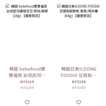
韓國 bebefood寶
韓國日東ILDONG
寶福德 幼兒起司優
FOODIS 豆腐鬆餅
格豆豆 原味/蘋果
餅乾 香蕉/馬鈴薯
NT$219
NT$159
(16g) 【優惠限定】
(64g) 【優惠限定】
NT$250
NT$180