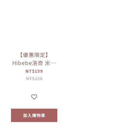
【優惠限定】
Hibebe洛奇 米米
花-韓國甜南瓜/紫
NT$159
薯/韓國蘋果+胡蘿
NT$220
蔔 20g
加入購物車