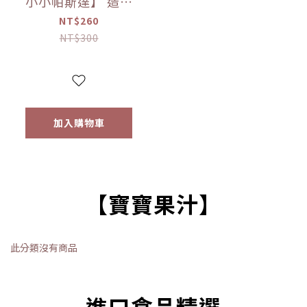
小小帕斯達】 造型
義大利麵300g｜動
NT$260
物｜泰迪熊｜交通
NT$300
工具｜12m+｜常溫
【優惠限定】
加入購物車
【寶寶果汁】
此分類沒有商品
進口食品精選