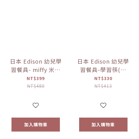
日本 Edison 幼兒學
日本 Edison 幼兒學
習餐具- miffy 米菲
習餐具-學習筷(右
兔 不鏽鋼湯叉組 寶
手) -miffy 米菲兔
NT$399
NT$330
寶餐具【優惠限
(右手)/(左手)【優
NT$480
NT$413
定】
惠限定】
加入購物車
加入購物車