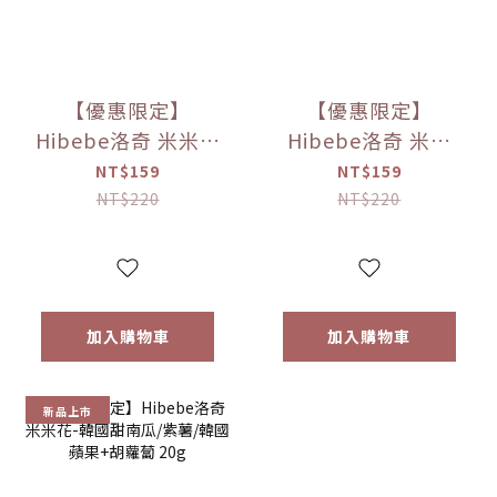
【優惠限定】
【優惠限定】
Hibebe洛奇 米米樂
Hibebe洛奇 米米
長棒-蘋果/香蕉/花
花-ABC/李子 20g
NT$159
NT$159
椰菜/紫薯 30g
NT$220
NT$220
(7M+)｜草莓牛奶
40g (12M+)
加入購物車
加入購物車
新品上市