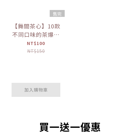
售完
【舞間茶心】10款
不同口味的茶爆米
花 60g 【優惠限
NT$100
定】
NT$150
加入購物車
買一送一優惠