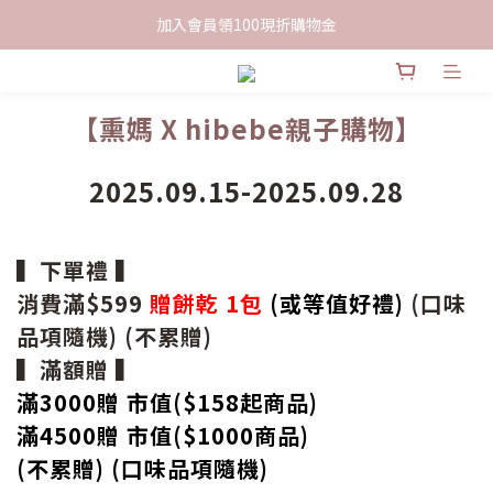
限時下單送餅乾乙包，滿$999免運
加入會員領100現折購物金
限時下單送餅乾乙包，滿$999免運
【熏媽 X hibebe親子購物】
2025.09.15-2025.09.28
▍下單禮 ▍
消費滿$599
贈餅乾 1包
(或等值好禮)
(口味
品項隨機) (不累贈)
▍滿額贈 ▍
滿3000贈 市值($158起
商品
)
滿4500贈 市值(
$
1000商品)
(不累贈) (口味品項隨機)