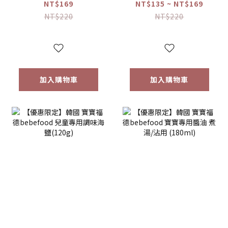
米餅 原味/蘋果/梨/
糙米餅 磨牙餅乾 蔬
NT$169
NT$135 ~ NT$169
紅薯/南瓜 (20g)
菜/水果 (25g) 【優
NT$220
NT$220
【優惠限定】
惠限定】
加入購物車
加入購物車