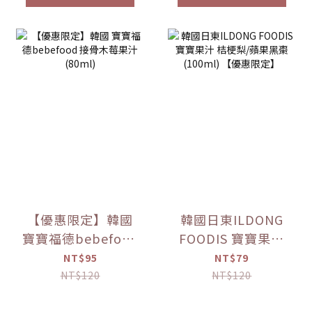
【優惠限定】韓國
韓國日東ILDONG
寶寶福德bebefood
FOODIS 寶寶果汁
接骨木莓果汁
桔梗梨/蘋果黑棗
NT$95
NT$79
(80ml)
(100ml) 【優惠限
NT$120
NT$120
定】