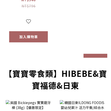
粥/蓮藕雞肉粥/栗子
NT$796
牛肉粥/蘆筍鱸魚粥
(四包入/組)（9個月
以上適用）
加入購物車
prev
next
【寶寶零食類】HIBEBE&寶
寶福德&日東