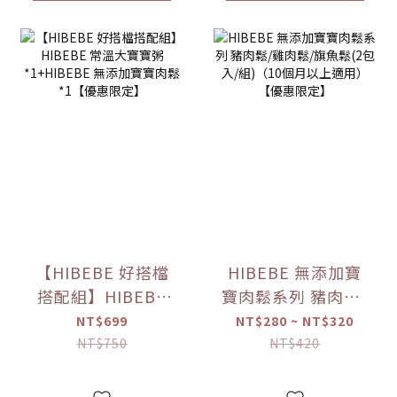
【HIBEBE 好搭檔
HIBEBE 無添加寶
搭配組】HIBEBE
寶肉鬆系列 豬肉鬆/
常溫大寶寶粥
雞肉鬆/旗魚鬆(2包
NT$699
NT$280 ~ NT$320
*1+HIBEBE 無添加
入/組)（10個月以
NT$750
NT$420
寶寶肉鬆*1【優惠
上適用）【優惠限
限定】
定】