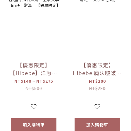
【優惠限定】
【優惠限定】
【Hibebe】洋蔥蘋
Hibebe 魔法啵啵棒
果魚湯250ml/包｜
牛奶/草莓/起司/藍
NT$140 ~ NT$275
NT$200
2包/盒｜虱目魚湯
莓葡萄/芒果(150g/
NT$500
NT$280
｜全家共享｜
罐)
6m+｜常溫｜【優
惠限定】
加入購物車
加入購物車