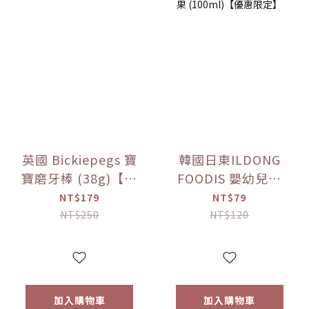
英國 Bickiepegs 寶
韓國日東ILDONG
寶磨牙棒 (38g)【優
FOODIS 嬰幼兒果
惠限定】
汁 活力平衡/綜合水
NT$179
NT$79
果 (100ml)【優惠
NT$250
NT$120
限定】
加入購物車
加入購物車