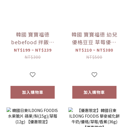
韓國 寶寶福德
韓國 寶寶福德 幼兒
bebefood 拌飯料
優格豆豆 草莓優格
蔬菜/海味 (28g)
豆逗餅(17g) 【優惠
NT$199 ~ NT$239
NT$210 ~ NT$380
【優惠限定】-(限
限定】 1入/兩入組
NT$300
NT$500
量)售完為止
加入購物車
加入購物車